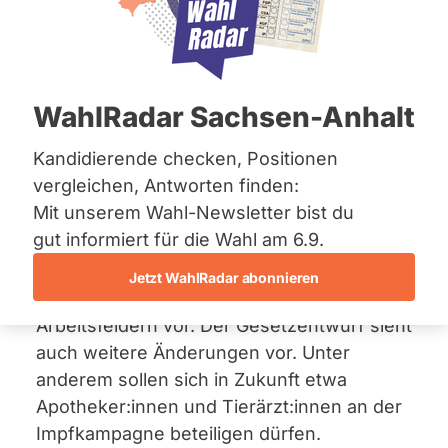
Bremen
Berufsgruppen und
Hamburg
Hessen
weitere Änderungen im
Mecklenburg-Vorpommern
Niedersachsen
Infektionsschutzgesetz
WahlRadar Sachsen-Anhalt
Nordrhein-Westfalen
Rheinland-Pfalz
10. Dezember 2021
Saarland
Kandidierende checken, Positionen
Sachsen
vergleichen, Antworten finden:
Der
Gesetzentwurf
der
Sachsen-Anhalt
Mit unserem Wahl-Newsletter bist du
Sachsen-Anhalt
Regierungskoalition aus SPD, FDP und
Schleswig-Holstein
gut informiert für die Wahl am 6.9.
Bündnis 90/Die Grünen sieht eine Pflicht
Thüringen
zur Impfung gegen das Corona-Virus für
Jetzt WahlRadar abonnieren
Beschäftigte aus bestimmten
Archiv
Arbeitsfeldern vor. Der Gesetzentwurf sieht
Über uns
auch weitere Änderungen vor. Unter
anderem sollen sich in Zukunft etwa
Spenden
Apotheker:innen und Tierärzt:innen an der
Impfkampagne beteiligen dürfen.