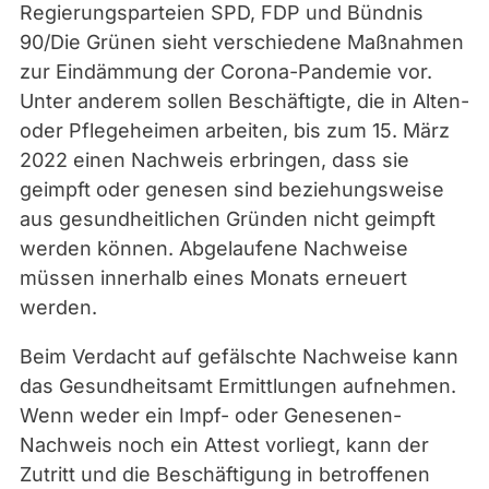
Regierungsparteien SPD, FDP und Bündnis
e
90/Die Grünen sieht verschiedene Maßnahmen
n
zur Eindämmung der Corona-Pandemie vor.
f
Unter anderem sollen Beschäftigte, die in Alten-
r
oder Pflegeheimen arbeiten, bis zum 15. März
e
2022 einen Nachweis erbringen, dass sie
i
geimpft oder genesen sind beziehungsweise
e
aus gesundheitlichen Gründen nicht geimpft
s
werden können. Abgelaufene Nachweise
B
müssen innerhalb eines Monats erneuert
i
werden.
l
d
Beim Verdacht auf gefälschte Nachweise kann
,
das Gesundheitsamt Ermittlungen aufnehmen.
P
Wenn weder ein Impf- oder Genesenen-
i
Nachweis noch ein Attest vorliegt, kann der
x
Zutritt und die Beschäftigung in betroffenen
a