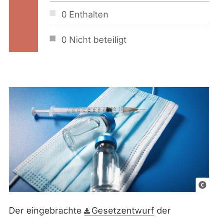
0
Enthalten
0
Nicht beteiligt
L
i
Der eingebrachte
Gesetzentwurf
der
z