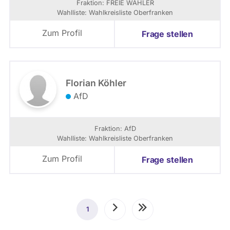
Fraktion: FREIE WÄHLER
Wahlliste: Wahlkreisliste Oberfranken
Zum Profil
Frage stellen
Florian Köhler
AfD
Fraktion: AfD
Wahlliste: Wahlkreisliste Oberfranken
Zum Profil
Frage stellen
Seitennummerierung
1
Aktuelle
Nächste
Letzte
Seite
Seite
Seite