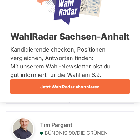
Bremen
eingeben
Hamburg
Hessen
Wahlkreisliste Oberfranken
Mecklenburg-Vorpommern
- Alle -
Fraktion
Niedersachsen
WahlRadar Sachsen-Anhalt
Nordrhein-Westfalen
Rheinland-Pfalz
- Alle -
Stimmkreis
Franc Dierl
Saarland
Kandidierende checken, Positionen
Sachsen
CSU
vergleichen, Antworten finden:
Sachsen-Anhalt
Wahlkreisliste Oberfranken
Mit unserem Wahl-Newsletter bist du
Sachsen-Anhalt
Schleswig-Holstein
gut informiert für die Wahl am 6.9.
Fraktion: CSU
Thüringen
Stimmkreis: 403 - Bayreuth
Listenposition
Jetzt WahlRadar abonnieren
Archiv
Zum Profil
Frage stellen
Nur aktuelle Mandate
Über uns
Status Mandat
Spenden
Tim Pargent
BÜNDNIS 90/­DIE GRÜNEN