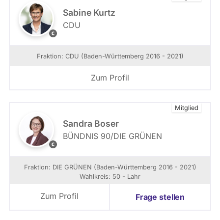
a
Sabine Kurtz
g
CDU
s
M
f
L
r
R
Fraktion: CDU (Baden-Württemberg 2016 - 2021)
a
k
Zum Profil
t
i
o
n
Mitglied
B
Sandra Boser
W
BÜNDNIS 90/­DIE GRÜNEN
m
e
r
Fraktion: DIE GRÜNEN (Baden-Württemberg 2016 - 2021)
z
Wahlkreis: 50 - Lahr
c
r
Zum Profil
Frage stellen
e
a