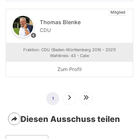
o
-
n
Mitglied
B
h
W
t
Thomas Blenke
t
CDU
p
C
s
o
:
p
Fraktion: CDU (Baden-Württemberg 2016 - 2021)
/
y
Wahlkreis: 43 - Calw
/
r
w
i
Zum Profil
w
g
w
h
.
t
l
:
Seitennummerierung
e
N
1
Aktuelle
Nächste
Letzte
n
e
a
c
Seite
Seite
Seite
-
k
Diesen Ausschuss teilen
l
a
u
r
x
D
.