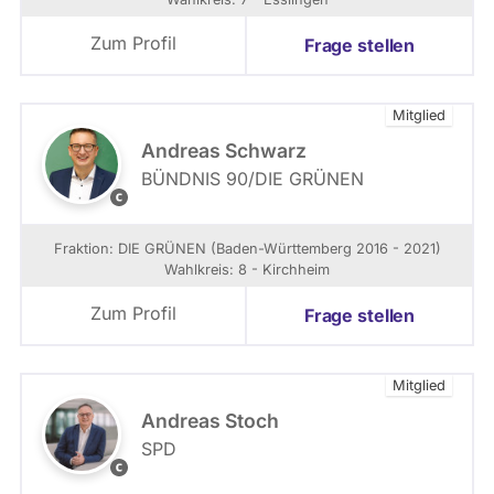
i
o
e
m
Zum Profil
Frage stellen
i
n
i
Mitglied
k
B
Andreas Schwarz
u
BÜNDNIS 90/­DIE GRÜNEN
t
L
z
e
m
n
Fraktion: DIE GRÜNEN (Baden-Württemberg 2016 - 2021)
a
a
Wahlkreis: 8 - Kirchheim
n
L
n
u
Zum Profil
Frage stellen
x
Mitglied
Andreas Stoch
SPD
S
P