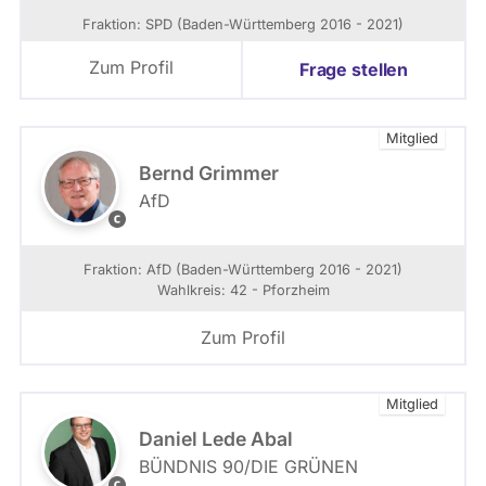
D
Fraktion: SPD (Baden-Württemberg 2016 - 2021)
-
L
Zum Profil
Frage stellen
a
n
d
Mitglied
t
a
Bernd Grimmer
g
AfD
s
A
f
f
r
D
Fraktion: AfD (Baden-Württemberg 2016 - 2021)
a
-
Wahlkreis: 42 - Pforzheim
k
F
t
r
Zum Profil
i
a
o
k
n
t
Mitglied
B
i
W
o
Daniel Lede Abal
n
BÜNDNIS 90/­DIE GRÜNEN
B
F