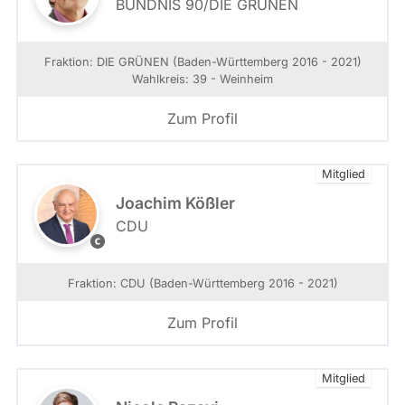
BÜNDNIS 90/­DIE GRÜNEN
t
k
t
Fraktion: DIE GRÜNEN (Baden-Württemberg 2016 - 2021)
i
Wahlkreis: 39 - Weinheim
o
n
Zum Profil
i
m
L
Mitglied
a
n
Joachim Kößler
d
CDU
t
C
a
D
g
U
Fraktion: CDU (Baden-Württemberg 2016 - 2021)
B
L
W
a
Zum Profil
n
d
t
Mitglied
a
g