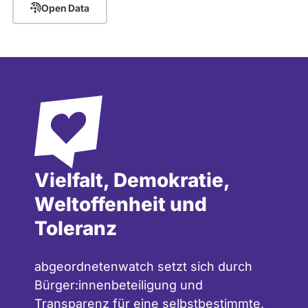
e
Open Data
d
s
e
i
/
g
n
Vielfalt, Demokratie,
Weltoffenheit und
Toleranz
abgeordnetenwatch setzt sich durch
Bürger:innenbeteiligung und
Transparenz für eine selbstbestimmte,