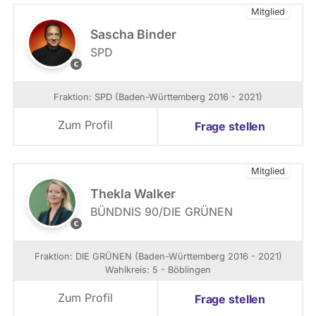
t
Mitglied
i
v
Sascha Binder
SPD
S
P
D
Fraktion: SPD (Baden-Württemberg 2016 - 2021)
-
L
Zum Profil
Frage stellen
a
n
d
Mitglied
t
a
Thekla Walker
g
BÜNDNIS 90/­DIE GRÜNEN
s
L
f
e
r
n
Fraktion: DIE GRÜNEN (Baden-Württemberg 2016 - 2021)
a
a
Wahlkreis: 5 - Böblingen
k
L
t
u
Zum Profil
Frage stellen
i
x