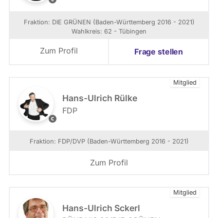
a
o
d
t
Fraktion: DIE GRÜNEN (Baden-Württemberg 2016 - 2021)
e
o
Wahlkreis: 62 - Tübingen
n
:
-
V
Zum Profil
Frage stellen
W
a
ü
l
r
e
Mitglied
t
n
t
t
Hans-Ulrich Rülke
e
i
FDP
m
n
F
b
M
D
e
a
P
Fraktion: FDP/DVP (Baden-Württemberg 2016 - 2021)
r
r
/
g
q
D
Zum Profil
u
V
a
P
r
-
Mitglied
d
F
t
r
Hans-Ulrich Sckerl
a