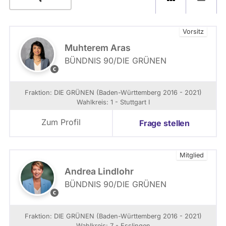
Vorsitz
Muhterem Aras
BÜNDNIS 90/­DIE GRÜNEN
©
L
e
Fraktion: DIE GRÜNEN (Baden-Württemberg 2016 - 2021)
n
Wahlkreis: 1 - Stuttgart I
a
L
Zum Profil
Frage stellen
u
x
F
Mitglied
o
t
Andrea Lindlohr
o
BÜNDNIS 90/­DIE GRÜNEN
g
(
r
c
a
)
Fraktion: DIE GRÜNEN (Baden-Württemberg 2016 - 2021)
f
D
Wahlkreis: 7 - Esslingen