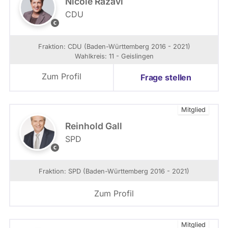
Nicole Razavi
s
CDU
f
N
r
i
a
c
Fraktion: CDU (Baden-Württemberg 2016 - 2021)
k
o
Wahlkreis: 11 - Geislingen
t
l
i
e
Zum Profil
Frage stellen
o
R
n
a
B
z
Mitglied
W
a
v
Reinhold Gall
i
SPD
S
P
D
Fraktion: SPD (Baden-Württemberg 2016 - 2021)
-
L
Zum Profil
a
n
d
Mitglied
t