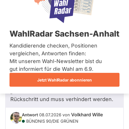
Bremen
Hamburg
Hessen
Mecklenburg-Vorpommern
Frage
von Beate K. •
08.07.2026
Niedersachsen
Warum soll der Zugang zu staatlichen
WahlRadar Sachsen-Anhalt
Nordrhein-Westfalen
Informationen erschwert werden und
Rheinland-Pfalz
Saarland
das IFG zu einem zahnlosen Tiger
Kandidierende checken, Positionen
Sachsen
degradiert werden?
vergleichen, Antworten finden:
Sachsen-Anhalt
Ein demokratischer Staat muss transparent
Mit unserem Wahl-Newsletter bist du
Sachsen-Anhalt
Schleswig-Holstein
sein und seinen Bürgern ermöglichen sich
gut informiert für die Wahl am 6.9.
Thüringen
Informationen über Vorgänge zu
Jetzt WahlRadar abonnieren
erschließen. Die jetzt angedachten
Archiv
„Reform“ des IFG wäre ein demokratischer
Über uns
Rückschritt und muss verhindert werden.
Spenden
Volkhard Wille
Antwort
08.07.2026
von
BÜNDNIS 90/­DIE GRÜNEN