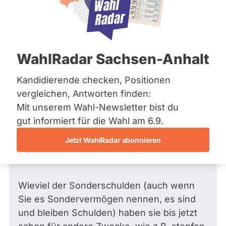
Bremen
Hamburg
Hessen
Mecklenburg-Vorpommern
Frage
von Uwe C. •
22.05.2026
Niedersachsen
Warum beantworte Sie meine Fragen
WahlRadar Sachsen-Anhalt
Nordrhein-Westfalen
an Sie so gut wie gar nicht und reden
Rheinland-Pfalz
Saarland
nur, politikertypisch, drumherum?
Kandidierende checken, Positionen
Sachsen
Glauben Sie wirklich, dass Sie so,
vergleichen, Antworten finden:
Sachsen-Anhalt
wieder Vertrauen bei den Bürgern
Mit unserem Wahl-Newsletter bist du
Sachsen-Anhalt
aufbauen könnten?
Schleswig-Holstein
gut informiert für die Wahl am 6.9.
Thüringen
Also noch einmal:
Jetzt WahlRadar abonnieren
Archiv
1.
Über uns
Wieviel der Sonderschulden (auch wenn
Spenden
Sie es Sondervermögen nennen, es sind
und bleiben Schulden) haben sie bis jetzt