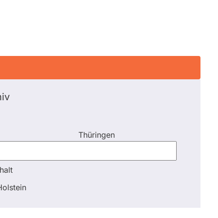
iv
Thüringen
halt
halt
olstein
Schli