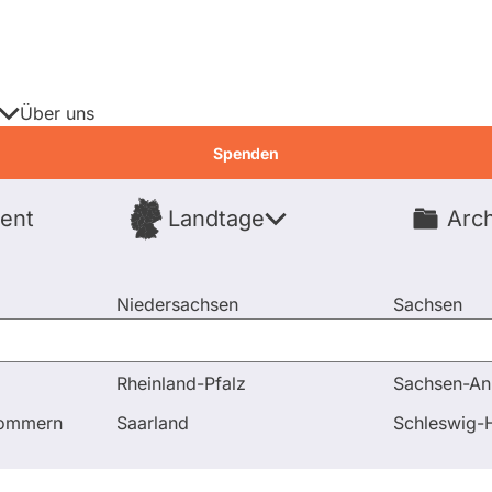
Über uns
Spenden
ent
Landtage
Arch
Spenden
Niedersachsen
Sachsen
Nordrhein-Westfalen
Sachsen-An
Rheinland-Pfalz
Sachsen-An
pommern
Saarland
Schleswig-H