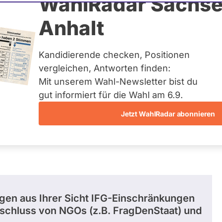
Brand
WahlRadar Sachse
Anhalt
tag
Kandidierende checken, Positionen
eis:
Fulda
vergleichen, Antworten finden:
Mit unserem Wahl-Newsletter bist du
gut informiert für die Wahl am 6.9.
Jetzt WahlRadar abonnieren
entätigkeiten
Abstimmungen
Ausschuss-Mi
gen aus Ihrer Sicht IFG-Einschränkungen
sschluss von NGOs (z.B. FragDenStaat) und