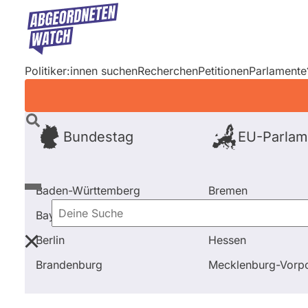
Direkt
zum
Inhalt
Politiker:innen suchen
Recherchen
Petitionen
Parlamente
Bundestag
EU-Parlam
Baden-Württemberg
Bremen
Bayern
Hamburg
Deine
Berlin
Hessen
Suche
Startseite
Frage stellen
Michael Brand
Brandenburg
Mecklenburg-Vor