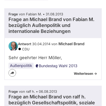
Zeitraum
Kandidaturen
und
Mandaten
Frage
von Fabian M. • 31.08.2013
werden
- Alle -
Thema
Frage an Michael Brand von
Fabian M.
nicht
berücksichtigt.
bezüglich Außenpolitik und
internationale Beziehungen
- Alle -
Antwort Status
Michael Brand
Antwort
30.04.2014 von
CDU
Sehr geehrter Herr Möller,
Außenpolitik
Bundestag Wahl 2013
Weiterlesen ->
Frage
von ralf h. • 06.08.2013
Frage an Michael Brand von
ralf h.
bezüglich Gesellschaftspolitik, soziale