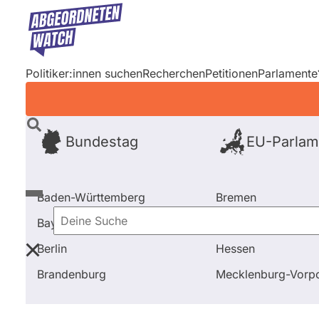
Direkt
zum
Inhalt
Politiker:innen suchen
Recherchen
Petitionen
Parlamente
Bundestag
EU-Parlam
Baden-Württemberg
Bremen
Bayern
Hamburg
Deine
Berlin
Hessen
Suche
Startseite
Frage stellen
Mehrdad Mostofizadeh
Brandenburg
Mecklenburg-Vor