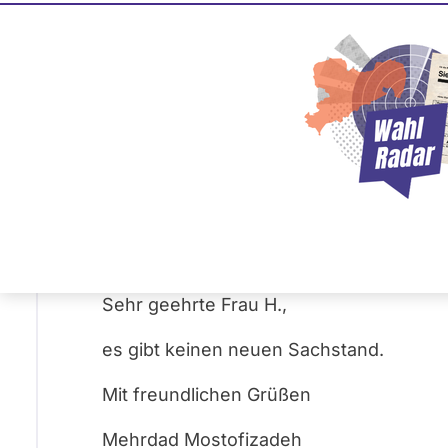
Mehrdad Mostofizadeh
BÜNDNIS 90/­DIE GRÜNEN
Frage
von Anke H. •
29.04.2025
Wann wird die pauschale Beihilfe eingefü
dieses Jahr noch umgesetzt?
Mehrdad Mostofizadeh
Antwort
29.04.2025
von
BÜNDNIS 90/­DIE GRÜNEN
Sehr geehrte Frau
H.
,
es gibt keinen neuen Sachstand.
Mit freundlichen Grüßen
Mehrdad Mostofizadeh