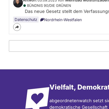
Mehrdad Mostofizadeh
Antwort
03.09.2025 von
BÜNDNIS 90/­DIE GRÜNEN
Das neue Gesetz stellt dem Verfassungs
Datenschutz
Nordrhein-Westfalen
Vielfalt, Demokra
abgeordnetenwatch setzt sic
demokratische Gesellschaft e