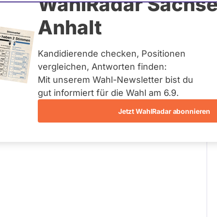
WahlRadar Sachse
27
/ 30
90 %
Anhalt
Fragen beantwortet
Kandidierende checken, Positionen
vergleichen, Antworten finden:
Mit unserem Wahl-Newsletter bist du
hrt? Gibt es Forstschritte? Wird sie denn
gut informiert für die Wahl am 6.9.
Jetzt WahlRadar abonnieren