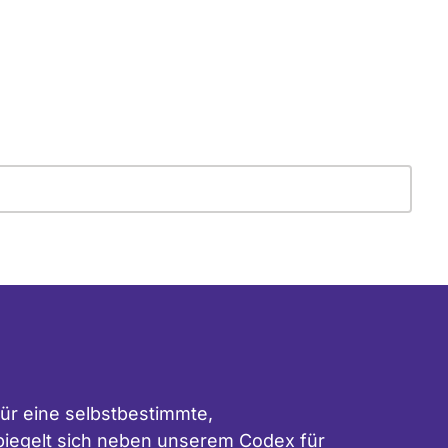
ür eine selbstbestimmte,
 spiegelt sich neben unserem
Codex für