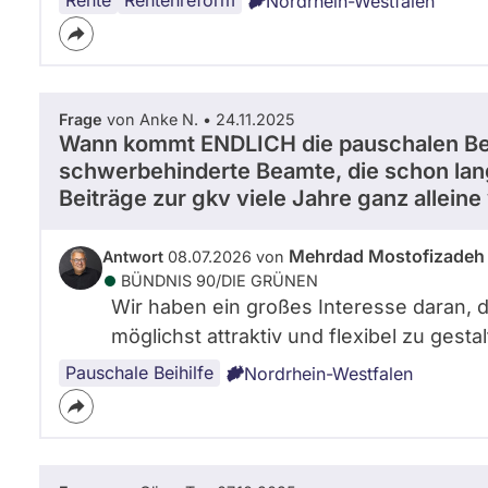
Rente
Renteneintrittsalter
Rentenreform
Nordrhein-Westfalen
Frage
von Anke N. • 24.11.2025
Wann kommt ENDLICH die pauschalen Bei
schwerbehinderte Beamte, die schon lang
Beiträge zur gkv viele Jahre ganz allei
Mehrdad Mostofizadeh
Antwort
08.07.2026 von
BÜNDNIS 90/­DIE GRÜNEN
Wir haben ein großes Interesse daran,
möglichst attraktiv und flexibel zu gestal
Pauschale Beihilfe
Nordrhein-Westfalen