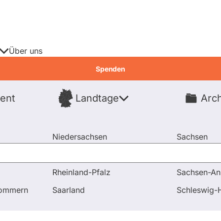
Über uns
Spenden
ent
Landtage
Arch
Spenden
Niedersachsen
Sachsen
Nordrhein-Westfalen
Sachsen-An
Rheinland-Pfalz
Sachsen-An
Fragen und Antworten
Wann wird die pauschale Beihilfe e
pommern
Saarland
Schleswig-H