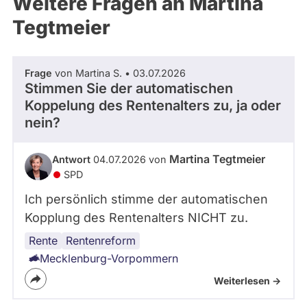
Weitere Fragen an Martina
Tegtmeier
Frage
von Martina S. • 03.07.2026
Stimmen Sie der automatischen
Koppelung des Rentenalters zu, ja oder
nein?
Martina Tegtmeier
Antwort
04.07.2026 von
SPD
Ich persönlich stimme der automatischen
Kopplung des Rentenalters NICHT zu.
Rente
Renteneintrittsalter
Rentenreform
Mecklenburg-Vorpommern
Weiterlesen ->