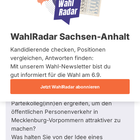
Bremen
Hamburg
Hessen
Mecklenburg-Vorpommern
Frage
von Alexis S. •
31.08.2016
Niedersachsen
Frage an Martina Tegtmeier von
Alexis
WahlRadar Sachsen-Anhalt
Nordrhein-Westfalen
S.
bezüglich Verkehr
Rheinland-Pfalz
Saarland
Kandidierende checken, Positionen
Sehr geehrte Frau Tegtmeier,
Sachsen
vergleichen, Antworten finden:
Sachsen-Anhalt
ich möchte Ihnen gerne eine Frage zur
Mit unserem Wahl-Newsletter bist du
Sachsen-Anhalt
Verkehrspolitik stellen:
Schleswig-Holstein
gut informiert für die Wahl am 6.9.
Thüringen
Falls Sie in den Landtag gewählt werden,
Jetzt WahlRadar abonnieren
Archiv
welche Maßnahmen werden Sie und Ihre
Parteikolleg(inn)en ergreifen, um den
Über uns
öffentlichen Personenverkehr in
Spenden
Mecklenburg-Vorpommern attraktiver zu
machen?
Was halten Sie von der Idee eines