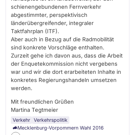
schienengebundenen Fernverkehr
abgestimmter, perspektivisch
länderübergreifender, integraler
Taktfahrplan (ITF).
Aber auch in Bezug auf die Radmobilität
sind konkrete Vorschläge enthalten.
Zurzeit gehe ich davon aus, dass die Arbeit
der Enquetekommission nicht vergebens
war und wir die dort erarbeiteten Inhalte in
konkretes Regierungshandeln umsetzen
werden.
Mit freundlichen Grüßen
Martina Tegtmeier
Verkehr
Infrastruktur
Wahl
öffentliche
Mecklenburg-
Verkehrspolitik
Verkehrsmittel
Vorpommern
Mecklenburg-Vorpommern Wahl 2016