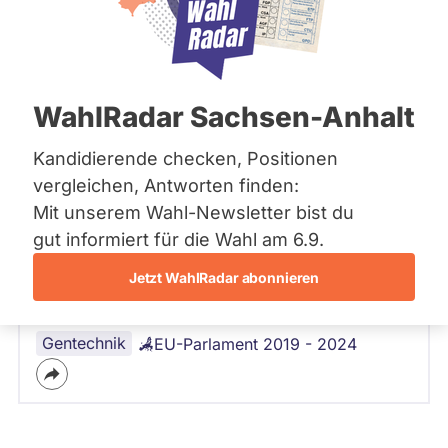
Bremen
Hamburg
Hessen
Mecklenburg-Vorpommern
Frage
von Miriam G. •
02.08.2023
Niedersachsen
Sehr geehrte Frau Düpont, ich mache
WahlRadar Sachsen-Anhalt
Nordrhein-Westfalen
mir Sorgen, um die mögliche
Rheinland-Pfalz
Saarland
Deregulierung des
Kandidierende checken, Positionen
Sachsen
Gentechniksgesetzes. Wie
vergleichen, Antworten finden:
Sachsen-Anhalt
positionieren Sie sich zu dem neuen
Mit unserem Wahl-Newsletter bist du
Sachsen-Anhalt
Gesetzentwurf?
Schleswig-Holstein
gut informiert für die Wahl am 6.9.
Thüringen
Jetzt WahlRadar abonnieren
Lena Düpont
Antwort ausstehend
von
Archiv
CDU
Über uns
Gentechnik
EU-Parlament 2019 - 2024
Spenden