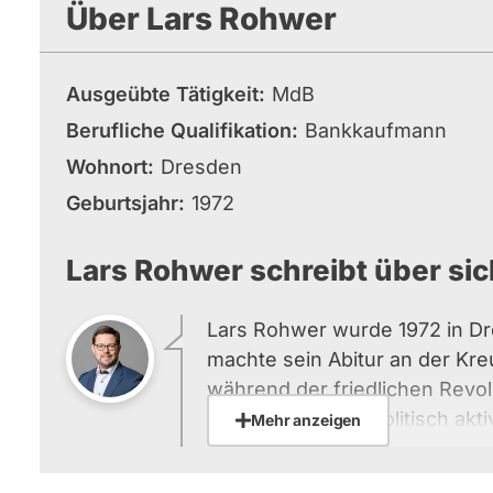
Über Lars Rohwer
Ausgeübte Tätigkeit
MdB
Berufliche Qualifikation
Bankkaufmann
Wohnort
Dresden
Geburtsjahr
1972
Lars Rohwer schreibt über sic
Lars Rohwer wurde 1972 in D
machte sein Abitur an der Kre
während der friedlichen Revol
Schülersprecher politisch akti
Mehr anzeigen
Politik fand er über das Neue
er in die CDU ein.