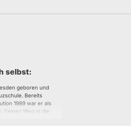
h selbst:
resden geboren und
uzschule. Bereits
ution 1989 war er als
v. Seinen Weg in die
 Forum. Wenig später trat