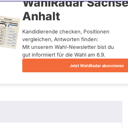
wer
WahlRadar Sachse
Anhalt
tag
Kandidierende checken, Positionen
te:
Landesliste Sachsen
vergleichen, Antworten finden:
Mit unserem Wahl-Newsletter bist du
gut informiert für die Wahl am 6.9.
Jetzt WahlRadar abonnieren
entätigkeiten
Abstimmungen
Ausschuss-Mi