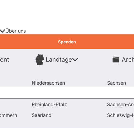
Über uns
Spenden
ent
Landtage
Arch
Spenden
Niedersachsen
Sachsen
Nordrhein-Westfalen
Sachsen-An
Rheinland-Pfalz
Sachsen-An
pommern
Saarland
Schleswig-H