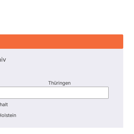
iv
Thüringen
halt
halt
olstein
Schli