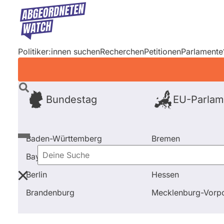
Direkt
zum
Inhalt
Politiker:innen suchen
Recherchen
Petitionen
Parlamente
Bundestag
EU-Parlam
Baden-Württemberg
Bremen
Bayern
Hamburg
Deine
Berlin
Hessen
Suche
Startseite
Frage stellen
Lars Rohwer
Brandenburg
Mecklenburg-Vor