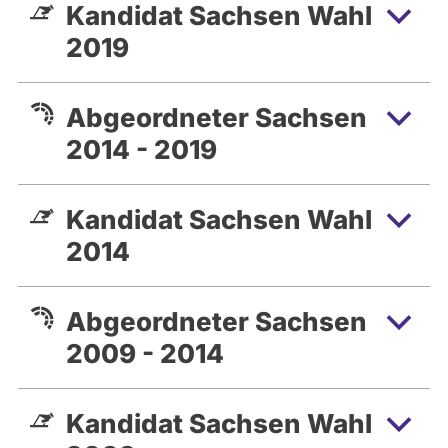
Kandidat Sachsen Wahl
Landesvereinigung für
Gesundheitsförderung e.V. (SLfG)
2019
Lars Rohwer (ev.-luth.) ist mit seiner Frau
Katrin Rohwer verheiratet.
Abgeordneter Sachsen
Er ist zweifacher Familienvater.
2014 - 2019
---
Kandidat Sachsen Wahl
2014
Abgeordneter Sachsen
2009 - 2014
Kandidat Sachsen Wahl