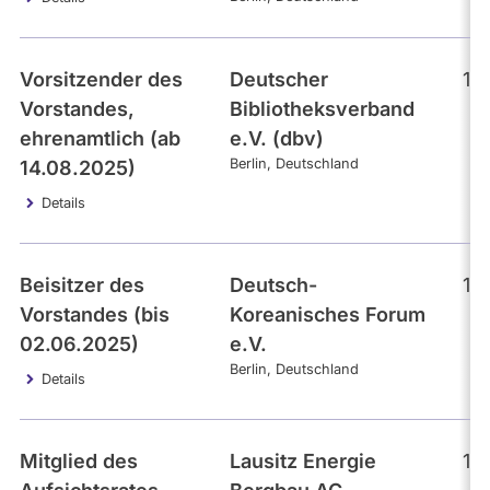
Vorsitzender des
Deutscher
13
Vorstandes,
Bibliotheksverband
ehrenamtlich (ab
e.V. (dbv)
Berlin
Deutschland
14.08.2025)
Details
Beisitzer des
Deutsch-
13
Vorstandes (bis
Koreanisches Forum
02.06.2025)
e.V.
Berlin
Deutschland
Details
Mitglied des
Lausitz Energie
13