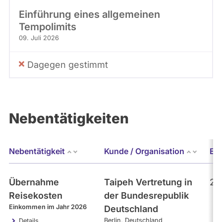
Einführung eines allgemeinen
Tempolimits
09. Juli 2026
Dagegen gestimmt
Nebentätigkeiten
Nebentätigkeit
Kunde / Organisation
Er
Übernahme
Taipeh Vertretung in
23
Reisekosten
der Bundesrepublik
Einkommen im Jahr 2026
Deutschland
Berlin
Deutschland
Details