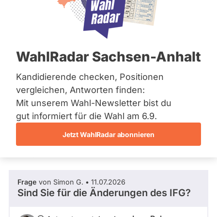
CDU
Bremen
R
Hamburg
o
Mandat
Abgeordneter Bundestag 2025 - 2029
Hessen
h
gewonnen
Mecklenburg-Vorpommern
w
über
Niedersachsen
4
e
/ 20
Wahlliste
WahlRadar Sachsen-Anhalt
Nordrhein-Westfalen
r
Wahlkreis
Rheinland-Pfalz
20 %
Dresden
Fragen beantwortet
Saarland
Kandidierende checken, Positionen
Es
II –
Abgeordneter Bundestag
Sachsen
werden
vergleichen, Antworten finden:
Bautzen
nur
Sachsen-Anhalt
Fragen
II
Mit unserem Wahl-Newsletter bist du
Sachsen-Anhalt
Frage stellen
und
Wahlliste
Schleswig-Holstein
gut informiert für die Wahl am 6.9.
Antworten
Landesliste
Thüringen
gezählt,
Sachsen
welche
Jetzt WahlRadar abonnieren
während
istenposition
Archiv
Fragen und Antworten
aktueller
6
Kandidaturen
Über uns
und
Mandate
Frage
von Simon G. • 11.07.2026
gestellt
Spenden
Sind Sie für die Änderungen des IFG?
wurden.
Solche
aus
vergangenen