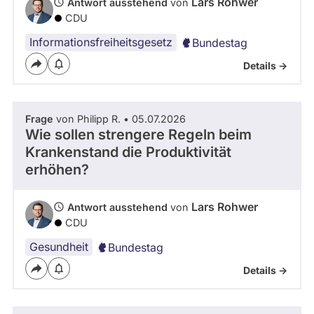
Lars Rohwer
Antwort ausstehend
von
Kandidaturen
CDU
und
Mandaten
Informationsfreiheitsgesetz
Bundestag
werden
nicht
Details ->
berücksichtigt.
Frage
von Philipp R. • 05.07.2026
Wie sollen strengere Regeln beim
Krankenstand die Produktivität
erhöhen?
Lars Rohwer
Antwort ausstehend
von
CDU
Gesundheit
Bundestag
Details ->