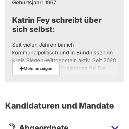
Geburtsjahr
1967
Katrin Fey schreibt über
sich selbst:
Seit vielen Jahren bin ich
kommunalpolitisch und in Bündnissen im
Kreis Siegen-Wittgenstein aktiv. Seit 2020
bin ich Mitglied des Kreistages für Die
Mehr anzeigen
Linke und insbesondere im
Sozialausschuss und
Jugendhilfeausschuss tätig. Meine
Themen im Wahlkampf sind
Kandidaturen und Mandate
Armutsbekämpfung, Wohnungsnot,
Feminismus und der Erhalt der
Arbeitsplätze in der bedrohten
Abgeordnete