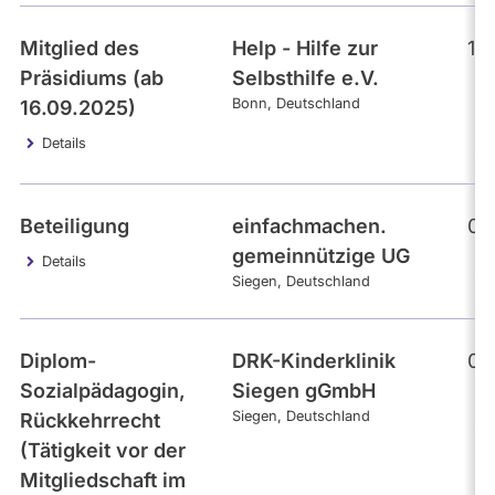
Mitglied des
Help - Hilfe zur
19
Präsidiums (ab
Selbsthilfe e.V.
Bonn
Deutschland
16.09.2025)
Details
Beteiligung
einfachmachen.
02
gemeinnützige UG
Details
Siegen
Deutschland
Diplom-
DRK-Kinderklinik
02
Sozialpädagogin,
Siegen gGmbH
Siegen
Deutschland
Rückkehrrecht
(Tätigkeit vor der
Mitgliedschaft im