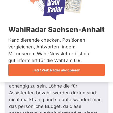
Zum Profil
Frage stellen
Bremen
Hamburg
Hessen
Mecklenburg-Vorpommern
Niedersachsen
Frage
von Daniela E. •
30.01.2025
WahlRadar Sachsen-Anhalt
Nordrhein-Westfalen
Was planen die Grünen im Bereich
Rheinland-Pfalz
soziale Teilhabe?
Saarland
Kandidierende checken, Positionen
Sachsen
Sehr geehrter Herr Gesenhus, wie schaut
vergleichen, Antworten finden:
Sachsen-Anhalt
es z. B. im Bereich soziale Teilhabe für
Mit unserem Wahl-Newsletter bist du
Sachsen-Anhalt
Behinderte aus? Vieles ist nicht wirklich
Schleswig-Holstein
gut informiert für die Wahl am 6.9.
Thüringen
transparent. Ein persönliches Budget gibt
Jetzt WahlRadar abonnieren
es zwar, aber oftmals hat man das Gefühl
Archiv
vorm Goodwill des Sachbearbeiters
abhängig zu sein. Löhne die für
Über uns
Assistenten bezahlt werden dürfen sind
Spenden
nicht marktfähig und so unterwandert man
das persönliche Budget, da diese