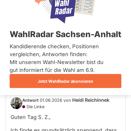
Bremen
Hamburg
Hessen
Mecklenburg-Vorpommern
Frage
von Sebastian Z. •
27.05.2026
Niedersachsen
Sehr geehrte Frau Reichinnek! Wie
WahlRadar Sachsen-Anhalt
Nordrhein-Westfalen
stehen Sie zur Losungsdemokratie,
Rheinland-Pfalz
Saarland
wie die Griechen Sie eigentlich
Kandidierende checken, Positionen
Sachsen
erfanden um Machtblasenbildung zu
vergleichen, Antworten finden:
Sachsen-Anhalt
unterbinden?
Mit unserem Wahl-Newsletter bist du
Sachsen-Anhalt
Die Athische Demokratie hatte zwar auch
Schleswig-Holstein
gut informiert für die Wahl am 6.9.
Thüringen
Mängel. Es geht mir aber ums Prinzip der
Jetzt WahlRadar abonnieren
Sortition.
Archiv
Über uns
Heidi Reichinnek
Antwort
01.06.2026
von
Die Linke
Spenden
Guten Tag S. Z.,
Ich finde es grundsätzlich spannend, dass