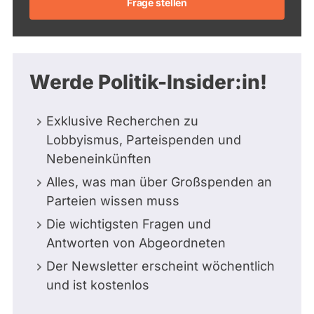
Frage stellen
_
4
5
_
l
Werde Politik-Insider:in!
i
n
e
Exklusive Recherchen zu
/
a
Lobbyismus, Parteispenden und
x
Nebeneinkünften
f
-
Alles, was man über Großspenden an
c
Parteien wissen muss
d
u
Die wichtigsten Fragen und
2
Antworten von Abgeordneten
0
2
Der Newsletter erscheint wöchentlich
4
und ist kostenlos
-
5