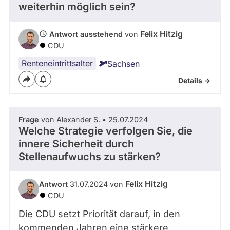
weiterhin möglich sein?
x
H
i
Felix Hitzig
Antwort ausstehend
von
t
CDU
z
i
Renteneintrittsalter
Sachsen
g
/
Details ->
G
a
l
e
Frage
von Alexander S. • 25.07.2024
r
Welche Strategie verfolgen Sie, die
i
innere Sicherheit durch
e
Stellenaufwuchs zu stärken?
n
/
_
Felix Hitzig
Antwort
31.07.2024 von
1
CDU
5
3
Die CDU setzt Priorität darauf, in den
6
kommenden Jahren eine stärkere