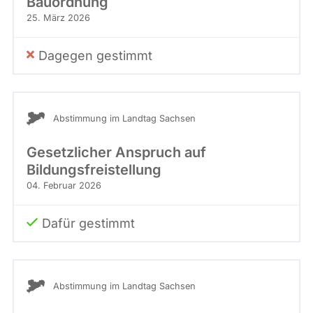
Bauordnung
f
25. März 2026
i
n
Dagegen gestimmt
a
l
.
j
p
Abstimmung im Landtag Sachsen
g
Gesetzlicher Anspruch auf
Bildungsfreistellung
04. Februar 2026
Dafür gestimmt
Abstimmung im Landtag Sachsen