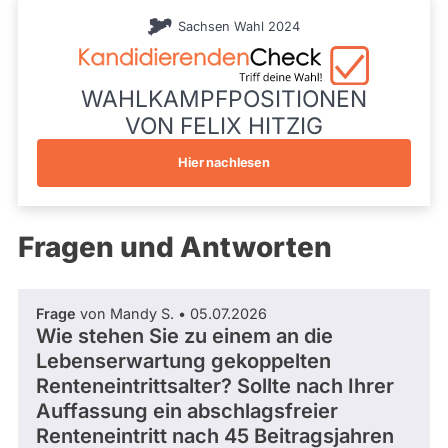
während
13148
.
aktueller
Sachsen Wahl 2024
d
Kandidaturen
und
e
Mandate
/
gestellt
WAHLKAMPFPOSITIONEN
a
wurden.
s
VON FELIX HITZIG
Solche
s
aus
e
vergangenen
Hier nachlesen
Kandidaturen
t
und
s
Mandaten
/
werden
Fragen und Antworten
p
nicht
o
berücksichtigt.
r
t
Frage
von Mandy S. • 05.07.2026
a
Wie stehen Sie zu einem an die
l
Lebenserwartung gekoppelten
/
f
Renteneintrittsalter? Sollte nach Ihrer
e
Auffassung ein abschlagsfreier
l
Renteneintritt nach 45 Beitragsjahren
i