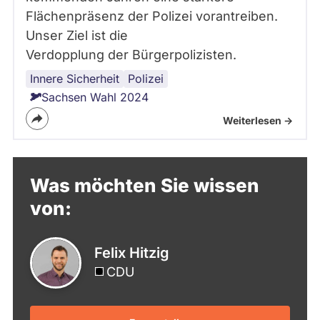
x
Flächenpräsenz der Polizei vorantreiben.
8
6
Unser Ziel ist die
3
Verdopplung der Bürgerpolizisten.
_
c
Innere Sicherheit
Sachsen
Polizei
r
Sachsen Wahl 2024
o
p
Weiterlesen ->
_
c
e
n
Was möchten Sie wissen
t
e
von:
r
-
c
Felix Hitzig
e
CDU
n
t
e
r