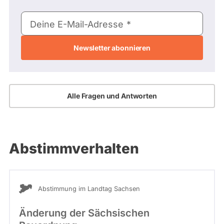
1
_
E-
Deine E-Mail-Adresse
H
Mail-
i
t
Adresse
z
i
g
_
F
Alle Fragen und Antworten
e
l
i
x
_
Abstimmverhalten
X
F
_
4
Abstimmung im Landtag Sachsen
1
2
Änderung der Sächsischen
2
_