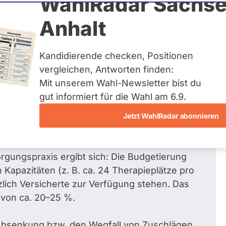
WahlRadar Sachse
0
/ 42
Zum Pr
Anhalt
en beantwortet
Kandidierende checken, Positionen
vergleichen, Antworten finden:
Mit unserem Wahl-Newsletter bist du
 von Psychotherapie mit ihrer
gut informiert für die Wahl am 6.9.
den Zugang verschlechtert und Menschen
Jetzt WahlRadar abonnieren
ie psychotherapeutische Versorgung gesichert
soll. Wie soll das mit der beschlossenen
rgungspraxis ergibt sich: Die Budgetierung
 Kapazitäten (z. B. ca. 24 Therapieplätze pro
lich Versicherte zur Verfügung stehen. Das
 von ca. 20–25 %.
e Absenkung bzw. den Wegfall von Zuschlägen