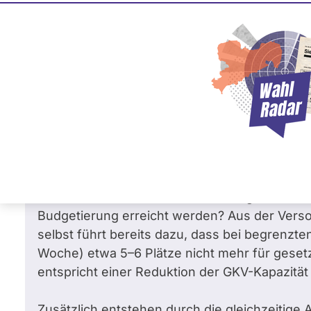
Claudia Moll
4
95 %
SPD
Frag
Frage
von Mira E. •
03.05.2026
Wie vereinbart die SPD die Budgetierung
Verantwortung, wenn sie nachweislich 
länger ohne Behandlung bleiben?
Sehr geehrte Frau Moll, Sie betonen, dass d
bleiben und keine Verschlechterung eintreten 
Budgetierung erreicht werden? Aus der Verso
selbst führt bereits dazu, dass bei begrenzten
Woche) etwa 5–6 Plätze nicht mehr für gesetz
entspricht einer Reduktion der GKV-Kapazität
Zusätzlich entstehen durch die gleichzeitig