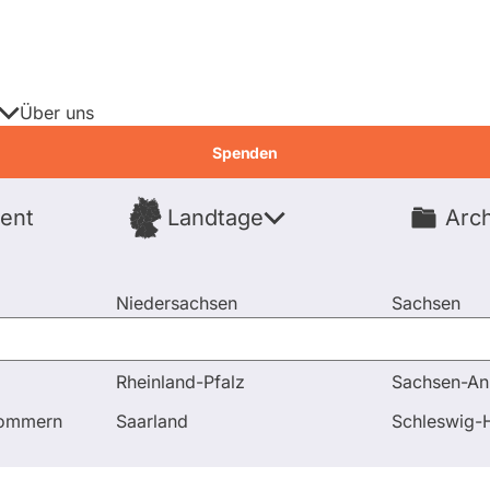
Über uns
Spenden
ent
Landtage
Arch
Spenden
Niedersachsen
Sachsen
Nordrhein-Westfalen
Sachsen-An
Rheinland-Pfalz
Sachsen-An
 Antworten
Wie vereinbart die SPD die Budgetierung von
pommern
Saarland
Schleswig-H