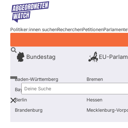
Direkt
zum
Inhalt
Politiker:innen suchen
Recherchen
Petitionen
Parlamente
Bundestag
EU-Parlam
Baden-Württemberg
Bremen
Bayern
Hamburg
Deine
Berlin
Hessen
Suche
Startseite
Frage stellen
Claudia Moll
Fragen und
Brandenburg
Mecklenburg-Vor