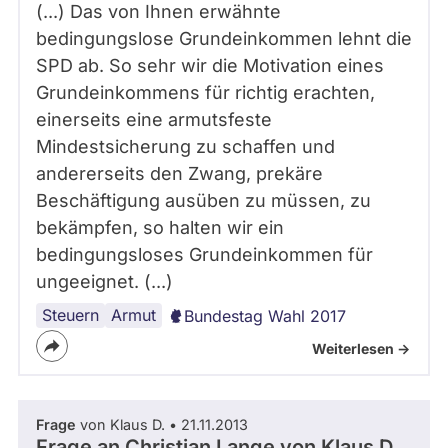
(...) Das von Ihnen erwähnte
bedingungslose Grundeinkommen lehnt die
SPD ab. So sehr wir die Motivation eines
Grundeinkommens für richtig erachten,
einerseits eine armutsfeste
Mindestsicherung zu schaffen und
andererseits den Zwang, prekäre
Beschäftigung ausüben zu müssen, zu
bekämpfen, so halten wir ein
bedingungsloses Grundeinkommen für
ungeeignet. (...)
Steuern
Lobbyismus
Grundeinkommen
Armut
Bundestag Wahl 2017
Weiterlesen ->
Frage
von Klaus D. • 21.11.2013
Frage an Christian Lange von
Klaus D.