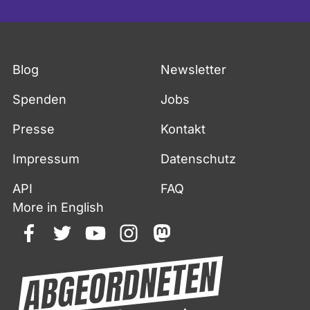
Fußzeile
Blog
Newsletter
Spenden
Jobs
Presse
Kontakt
Impressum
Datenschutz
API
FAQ
More in English
facebook
twitter
youtube
instagram
mastodon