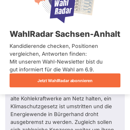
Bremen
Frage
Hamburg
Funkt
Hessen
Mecklenburg-Vorpommern
ist
Frage
von Klaus D. •
21.11.2013
Niedersachsen
Frage an Christian Lange von
Klaus D.
deakti
WahlRadar Sachsen-Anhalt
Nordrhein-Westfalen
bezüglich Umwelt
weil
Rheinland-Pfalz
Saarland
Kandidierende checken, Positionen
Sehr geehrter Herr lange,
Chris
Sachsen
vergleichen, Antworten finden:
Lang
Sachsen-Anhalt
bei den Koalitionsverhandlungen hat die
Mit unserem Wahl-Newsletter bist du
zur
Sachsen-Anhalt
Arbeitsgruppe Energie ihre Ergebnisse
Schleswig-Holstein
gut informiert für die Wahl am 6.9.
Zeit
Thüringen
vorgelegt – und auch wenn etliche Punkte
keine
Jetzt WahlRadar abonnieren
noch umstritten sind: Die Energiewende ist
aktiv
Archiv
in Gefahr geraten. Die Koalitionäre wollen
Kandi
alte Kohlekraftwerke am Netz halten, ein
Über uns
hat.
Klimaschutzgesetz ist umstritten und die
Spenden
Energiewende in Bürgerhand droht
ausgebremst zu werden. Zugleich sollen
sich zahlreiche Konzerne weiter um ihren