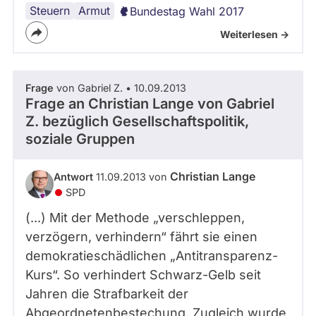
Steuern
Lobbyismus
Grundeinkommen
Armut
Bundestag Wahl 2017
Weiterlesen ->
Frage
von Gabriel Z. • 10.09.2013
Frage an Christian Lange von
Gabriel
Z.
bezüglich Gesellschaftspolitik,
soziale Gruppen
Christian Lange
Antwort
11.09.2013 von
SPD
(...) Mit der Methode „verschleppen,
verzögern, verhindern“ fährt sie einen
demokratieschädlichen „Antitransparenz-
Kurs“. So verhindert Schwarz-Gelb seit
Jahren die Strafbarkeit der
Abgeordnetenbestechung. Zugleich wurde