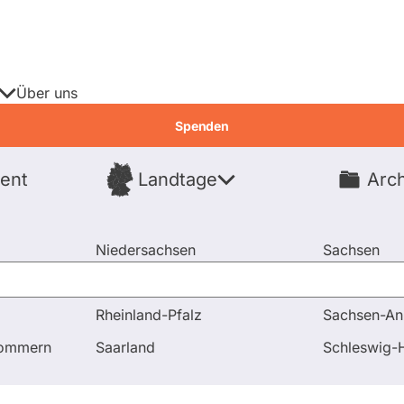
Über uns
Spenden
ent
Landtage
Arch
Spenden
Niedersachsen
Sachsen
Nordrhein-Westfalen
Sachsen-An
Rheinland-Pfalz
Sachsen-An
und Antworten
Frage an Christian Lange bezüglich Gesellsc
pommern
Saarland
Schleswig-H