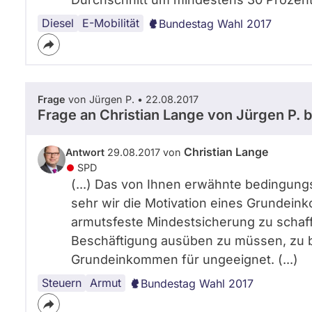
Diesel
E-Mobilität
Bundestag Wahl 2017
Frage
von Jürgen P. • 22.08.2017
Frage an Christian Lange von
Jürgen P.
b
Christian Lange
Antwort
29.08.2017 von
SPD
(...) Das von Ihnen erwähnte bedingun
sehr wir die Motivation eines Grundeink
armutsfeste Mindestsicherung zu schaf
Beschäftigung ausüben zu müssen, zu b
Grundeinkommen für ungeeignet. (...)
Steuern
Lobbyismus
Grundeinkommen
Armut
Bundestag Wahl 2017