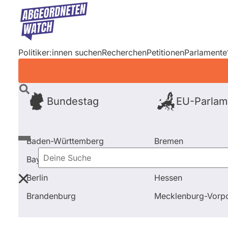
Direkt
zum
Inhalt
Politiker:innen suchen
Recherchen
Petitionen
Parlamente
Bundestag
EU-Parlam
Baden-Württemberg
Bremen
Bayern
Hamburg
Deine
Berlin
Hessen
Suche
Startseite
Frage stellen
Christian Lange
Fragen 
Brandenburg
Mecklenburg-Vor