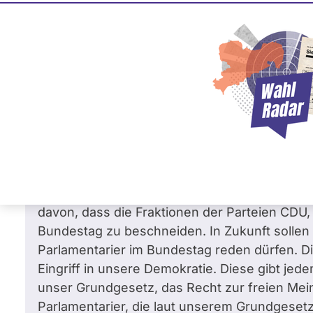
Christian Lange
SPD
Frage
von Peter N. •
15.04.2012
Frage an Christian Lange von
Peter N.
bez
Gruppen
Sehr geehrter Herr Lange,
gestern berichteten einige Printmedien und
davon, dass die Fraktionen der Parteien CDU
Bundestag zu beschneiden. In Zukunft sollen
Parlamentarier im Bundestag reden dürfen. Die
Eingriff in unsere Demokratie. Diese gibt jed
unser Grundgesetz, das Recht zur freien Mein
Parlamentarier, die laut unserem Grundgesetz