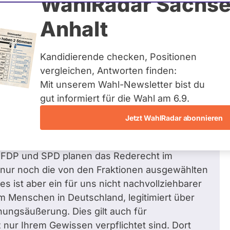
WahlRadar Sachse
Zum Profil
Anhalt
Kandidierende checken, Positionen
vergleichen, Antworten finden:
Mit unserem Wahl-Newsletter bist du
üglich Gesellschaftspolitik, soziale
gut informiert für die Wahl am 6.9.
Jetzt WahlRadar abonnieren
 auch die Nachrichtensendungen im Fernsehen
, FDP und SPD planen das Rederecht im
 nur noch die von den Fraktionen ausgewählten
s ist aber ein für uns nicht nachvollziehbarer
em Menschen in Deutschland, legitimiert über
ungsäußerung. Dies gilt auch für
 nur Ihrem Gewissen verpflichtet sind. Dort