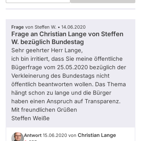
Bremen
Frage
Hamburg
Funkt
Hessen
Mecklenburg-Vorpommern
ist
Frage
von Steffen W. •
14.06.2020
Niedersachsen
Frage an Christian Lange von
Steffen
deakti
Nordrhein-Westfalen
W.
bezüglich Bundestag
weil
Rheinland-Pfalz
Saarland
Sehr geehrter Herr Lange,
Chris
Sachsen
ich bin irritiert, dass Sie meine öffentliche
Lang
Sachsen-Anhalt
Bügerfrage vom 25.05.2020 bezüglich der
zur
Schleswig-Holstein
Thüringen
Verkleinerung des Bundestags nicht
Zeit
öffentlich beantworten wollen. Das Thema
keine
Archiv
hängt schon zu lange und die Bürger
aktiv
haben einen Anspruch auf Transparenz.
Über uns
Kandi
Mit freundlichen Grüßen
hat.
Spenden
Steffen Weiße
Christian Lange
Antwort
15.06.2020
von