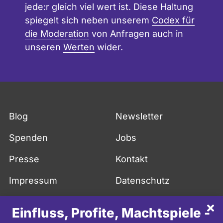
jede:r gleich viel wert ist. Diese Haltung
spiegelt sich neben unserem
Codex für
die Moderation
von Anfragen auch in
unseren
Werten
wider.
Blog
Newsletter
Spenden
Jobs
Presse
Kontakt
Impressum
Datenschutz
API
FAQ
Sch
Einfluss, Profite, Machtspiele -
More in English