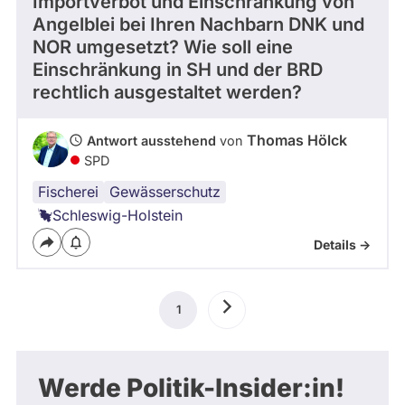
Importverbot und Einschränkung von
Angelblei bei Ihren Nachbarn DNK und
NOR umgesetzt? Wie soll eine
Einschränkung in SH und der BRD
rechtlich ausgestaltet werden?
Thomas Hölck
Antwort ausstehend
von
SPD
Fischerei
Gewässerschutz
Schleswig-Holstein
Details ->
Seitennummerierung
1
Aktuelle
Nächste
Seite
Seite
Werde Politik-Insider:in!