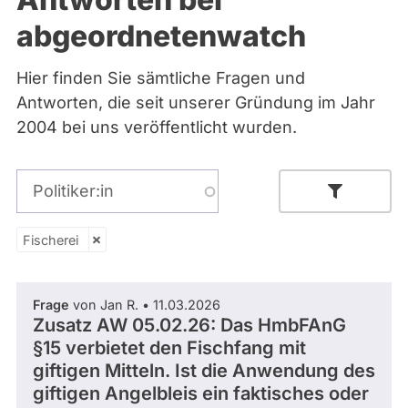
Bremen
abgeordnetenwatch
Hamburg
Hessen
Mecklenburg-Vorpommern
Hier finden Sie sämtliche Fragen und
Niedersachsen
Antworten, die seit unserer Gründung im Jahr
Nordrhein-Westfalen
Rheinland-Pfalz
2004 bei uns veröffentlicht wurden.
Saarland
Sachsen
Sachsen-Anhalt
Politiker:in
Sachsen-Anhalt
Schleswig-Holstein
Thüringen
Fischerei
Fischerei
Archiv
Parlamentsperiode
Frage
von Jan R. • 11.03.2026
Über uns
Zusatz AW 05.02.26: Das HmbFAnG
§15 verbietet den Fischfang mit
Spenden
giftigen Mitteln. Ist die Anwendung des
- Alle -
Partei
giftigen Angelbleis ein faktisches oder