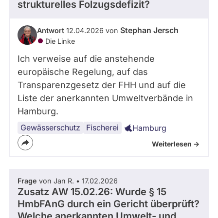
strukturelles Folzugsdefizit?
- Alle -
Frage Status
Stephan Jersch
Antwort
12.04.2026 von
Die Linke
Zeitraum
Ich verweise auf die anstehende
europäische Regelung, auf das
Transparenzgesetz der FHH und auf die
Liste der anerkannten Umweltverbände in
Hamburg.
Gewässerschutz
Fischerei
Hamburg
Weiterlesen ->
Frage
von Jan R. • 17.02.2026
Zusatz AW 15.02.26: Wurde § 15
HmbFAnG durch ein Gericht überprüft?
Welche anerkannten Umwelt- und