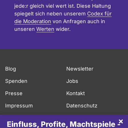
jede:r gleich viel wert ist. Diese Haltung
spiegelt sich neben unserem
Codex für
die Moderation
von Anfragen auch in
unseren
Werten
wider.
Blog
Newsletter
Spenden
Jobs
Presse
Kontakt
Impressum
Datenschutz
API
FAQ
Sch
Einfluss, Profite, Machtspiele -
More in English