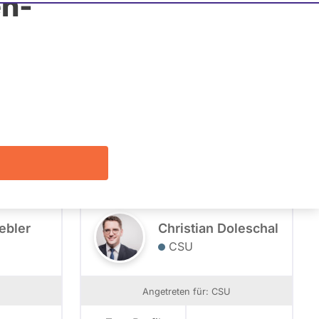
n-
Listenposition
Alle
Filter zeigen
ebler
Christian Doleschal
CSU
Angetreten für: CSU