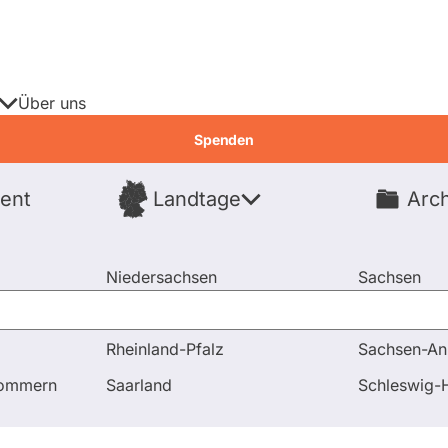
Über uns
Spenden
ent
Landtage
Arch
Spenden
Niedersachsen
Sachsen
Nordrhein-Westfalen
Sachsen-An
Rheinland-Pfalz
Sachsen-An
nde
pommern
Saarland
Schleswig-H
idierende
Fragen & Antworten
Wahlr