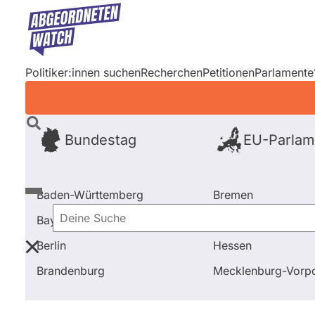
Direkt
zum
Inhalt
Politiker:innen suchen
Recherchen
Petitionen
Parlamente
Bundestag
EU-Parlam
Baden-Württemberg
Bremen
Bayern
Hamburg
Deine
Berlin
Hessen
Suche
Startseite
EU-Parlament
Wahl 2019
Kandidiere
Brandenburg
Mecklenburg-Vor
EU-Parlament
Wahl 2019
Kand