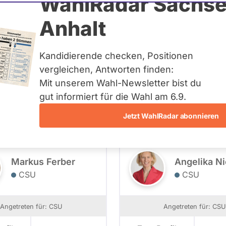
WahlRadar Sachse
Anhalt
019 - Kandidierende
Kandidierende checken, Positionen
vergleichen, Antworten finden:
Mit unserem Wahl-Newsletter bist du
- Alle -
Landesliste Bayern
Wahlkreis
gut informiert für die Wahl am 6.9.
Jetzt WahlRadar abonnieren
Markus Ferber
Angelika Ni
CSU
CSU
Angetreten für: CSU
Angetreten für: CSU