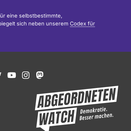
ür eine selbstbestimmte,
 spiegelt sich neben unserem
Codex für
ook
witter
youtube
instagram
mastodon