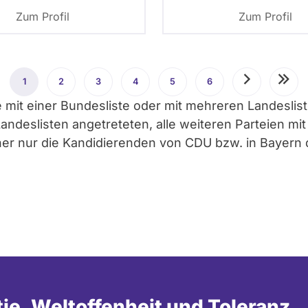
Zum Profil
Zum Profil
1
Aktuelle
2
Seite
3
Seite
4
Seite
5
Seite
6
Seite
Nächste
Letzt
ie mit einer Bundesliste oder mit mehreren Landesli
Seite
Seite
Seite
deslisten angetreteten, alle weiteren Parteien mit e
aher nur die Kandidierenden von CDU bzw. in Bayern
tie, Weltoffenheit und Toleranz