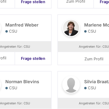
ofil
Zum Profil
Frage stellen
Frag
Manfred Weber
Marlene Mo
CSU
CSU
Angetreten für: CSU
Angetreten für: CSU
ofil
Frage stellen
Zum Profil
Norman Blevins
Silvia Braat
CSU
CSU
Angetreten für: CSU
Angetreten für: CSU