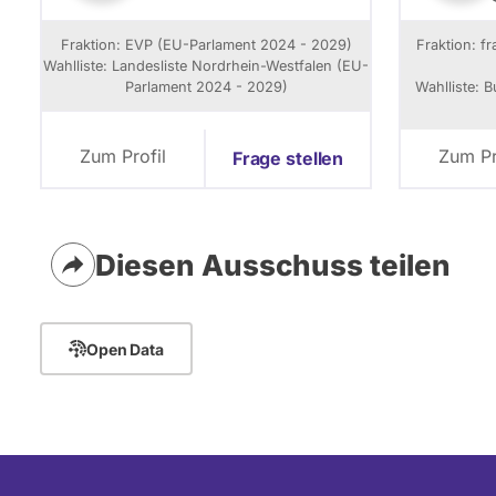
i
i
Fraktion: EVP (EU-Parlament 2024 - 2029)
Fraktion: f
Wahlliste: Landesliste Nordrhein-Westfalen (EU-
Parlament 2024 - 2029)
Wahlliste: 
f
r
Zum Profil
Zum Pr
Frage stellen
t
i
Diesen Ausschuss teilen
Open Data