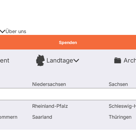
Über uns
Spenden
ent
Landtage
Arch
Spenden
Niedersachsen
Sachsen
Nordrhein-Westfalen
Sachsen-An
Rheinland-Pfalz
Schleswig-H
huss für Steuerfragen (FISC)
pommern
Saarland
Thüringen
Fragen & Antworten
Abstimmungen
A