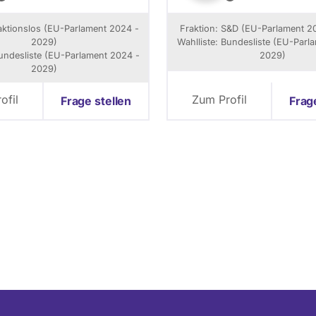
u
e
s
n
n
raktionslos (EU-Parlament 2024 -
Fraktion: S&D (EU-Parlament 2
A
k
é
2029)
Wahlliste: Bundesliste (EU-Parl
n
s
R
Bundesliste (EU-Parlament 2024 -
2029)
d
e
2029)
r
p
e
a
a
ofil
Zum Profil
Frage stellen
Frag
s
k
s
e
i
n
M
o
d
n
E
P
/
F
e
n
j
a
H
a
r