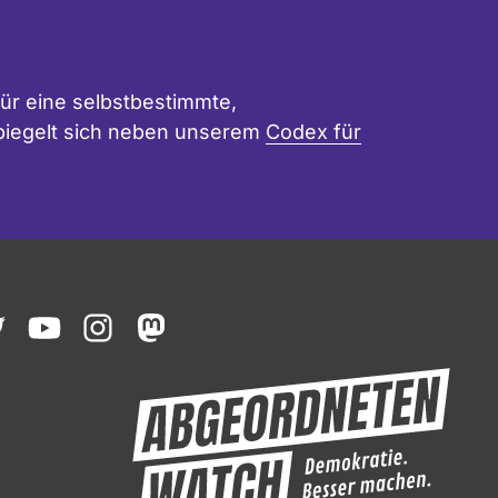
ür eine selbstbestimmte,
 spiegelt sich neben unserem
Codex für
ook
witter
youtube
instagram
mastodon