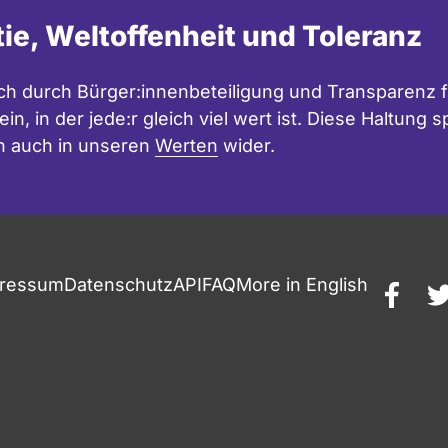
d
tie, Weltoffenheit und Toleranz
e
l
h durch Bürger:innenbeteiligung und Transparenz f
in, in der jede:r gleich viel wert ist. Diese Haltung
n auch in unseren
Werten
wider.
ressum
Datenschutz
API
FAQ
More in English
faceb
t