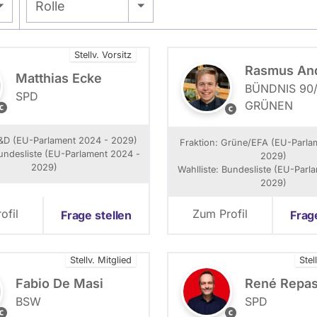
- Alle -
Rolle
Stellv. Vorsitz
Rasmus An
Matthias Ecke
BÜNDNIS 90/
SPD
GRÜNEN
W
P
a
r
e
S&D (EU-Parlament 2024 - 2029)
Fraktion: Grüne/EFA (EU-Parla
d
s
Bundesliste (EU-Parlament 2024 -
2029)
e
s
2029)
Wahlliste: Bundesliste (EU-Parl
m
e
2029)
a
f
o
ofil
Zum Profil
Frage stellen
Frag
S
t
a
o
:
Stellv. Mitglied
Stel
e
R
s
a
Fabio De Masi
René Repas
s
s
BSW
SPD
k
m
L
R