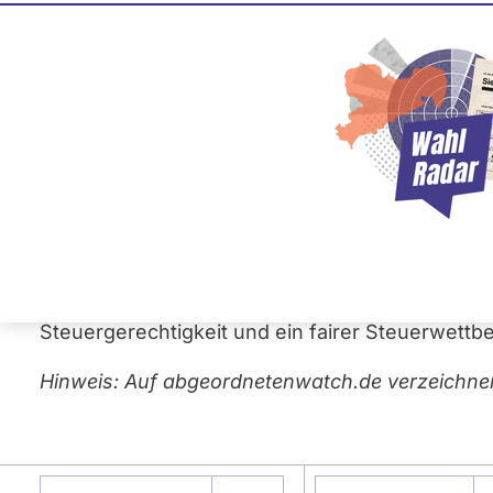
Unterausschuss für 
Öffentliche Finanzen, Steuern und Abgaben
Wirtschaft
Hier finden Sie alle Mitglieder des Unteraussc
Themen des Ausschusses gehören unter ander
Steuergerechtigkeit und ein fairer Steuerwettb
Hinweis: Auf abgeordnetenwatch.de verzeichne
Namen eingeben