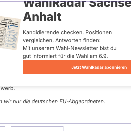
WahlRadar Sachse
Anhalt
Steuerfragen (FISC)
Kandidierende checken, Positionen
vergleichen, Antworten finden:
Mit unserem Wahl-Newsletter bist du
gut informiert für die Wahl am 6.9.
Jetzt WahlRadar abonnieren
husses für Steuerfragen (FISC) im EU-Parlament. Zu 
em die Bekämpfung der Steuervermeidung,
ewerb.
n wir nur die deutschen EU-Abgeordneten.