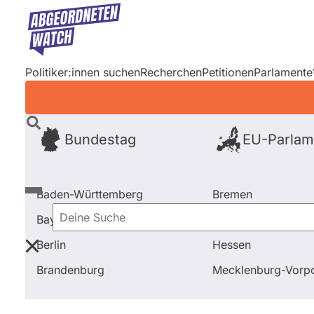
Direkt
zum
Inhalt
Politiker:innen suchen
Recherchen
Petitionen
Parlamente
Bundestag
EU-Parlam
Baden-Württemberg
Bremen
Bayern
Hamburg
Deine
Berlin
Hessen
Suche
Startseite
EU-Parlament
Ausschüsse
Unteraussc
Brandenburg
Mecklenburg-Vor
EU-Parlament
Abgeordnete