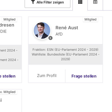
Alle
Filter zeigen
Mitglied
Mitglied
dresen
René Aust
­DIE
AfD
D
a
s
Fraktion: ESN (EU-Parlament 2024 - 2029)
ment 2024 -
C
Wahlliste: Bundesliste (EU-Parlament 2024 -
o
2029)
ament 2024 -
p
y
r
Zum Profil
e stellen
Frage stellen
i
g
h
lv. Mitglied
t
l
i
i
e