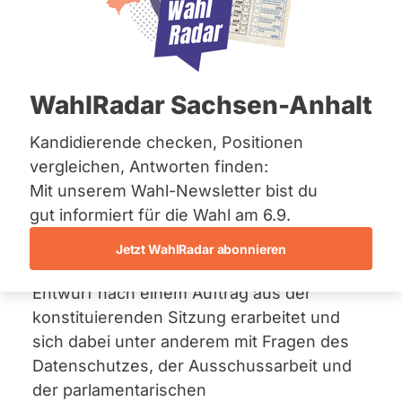
Bremen
für die 8. Wahlperiode
Hamburg
Hessen
18. März 2026
Mecklenburg-Vorpommern
Niedersachsen
WahlRadar Sachsen-Anhalt
Im Landtag Brandenburg wurde die
Nordrhein-Westfalen
Rheinland-Pfalz
Geschäftsordnung des Landtages für die 8.
Saarland
Kandidierende checken, Positionen
Wahlperiode beschlossen. Grundlage der
Sachsen
vergleichen, Antworten finden:
Abstimmung war eine
Sachsen-Anhalt
Mit unserem Wahl-Newsletter bist du
Sachsen-Anhalt
Beschlussempfehlung
des
Schleswig-Holstein
gut informiert für die Wahl am 6.9.
Hauptausschusses
, der dem Landtag die
Thüringen
Annahme der neuen Geschäftsordnung
Jetzt WahlRadar abonnieren
empfahl. Der Hauptausschuss hatte den
Archiv
Entwurf nach einem Auftrag aus der
Über uns
konstituierenden Sitzung erarbeitet und
sich dabei unter anderem mit Fragen des
Spenden
Datenschutzes, der Ausschussarbeit und
der parlamentarischen