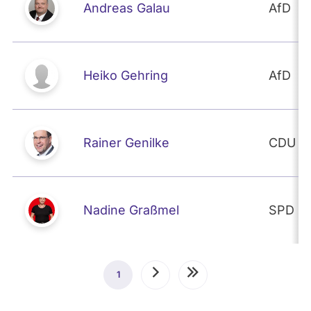
Andreas Galau
AfD
Heiko Gehring
AfD
Rainer Genilke
CDU
Nadine Graßmel
SPD
Seitennummerierung
1
Aktuelle
Nächste
Letzte
Seite
Seite
Seite