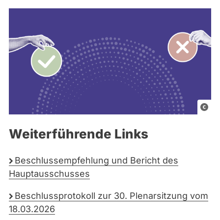
G
r
Weiterführende Links
a
f
i
Beschlussempfehlung und Bericht des
k
Hauptausschusses
e
Beschlussprotokoll zur 30. Plenarsitzung vom
l
18.03.2026
e