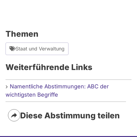
m
e
n
t
Themen
e
:
Staat und Verwaltung
C
a
Weiterführende Links
n
v
a
Namentliche Abstimmungen: ABC der
wichtigsten Begriffe
Diese Abstimmung teilen