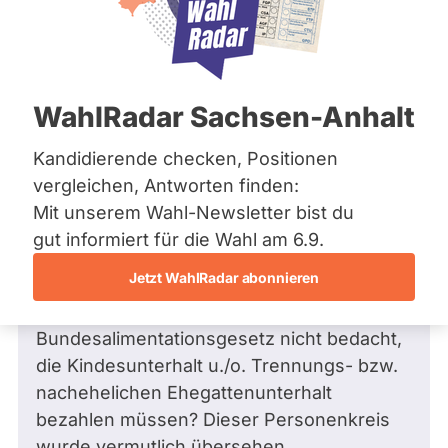
Bremen
Hamburg
Hessen
Mecklenburg-Vorpommern
Frage
von Adam L. •
19.05.2026
Niedersachsen
Warum werden Geschiedene im
WahlRadar Sachsen-Anhalt
Nordrhein-Westfalen
Referentenentwurf zum
Rheinland-Pfalz
Saarland
Bundesalimentationsgesetz nicht
Kandidierende checken, Positionen
Sachsen
bedacht, die Kindesunterhalt u./o.
vergleichen, Antworten finden:
Sachsen-Anhalt
Trennungs- bzw. nachehelichen
Mit unserem Wahl-Newsletter bist du
Sachsen-Anhalt
Ehegattenunterhalt bezahlen müssen?
Schleswig-Holstein
gut informiert für die Wahl am 6.9.
Thüringen
Benachteiligung!
Jetzt WahlRadar abonnieren
Warum werden Geschiedene im
Archiv
Referentenentwurf zum
Bundesalimentationsgesetz nicht bedacht,
Über uns
die Kindesunterhalt u./o. Trennungs- bzw.
Spenden
nachehelichen Ehegattenunterhalt
bezahlen müssen? Dieser Personenkreis
wurde vermutlich übersehen.