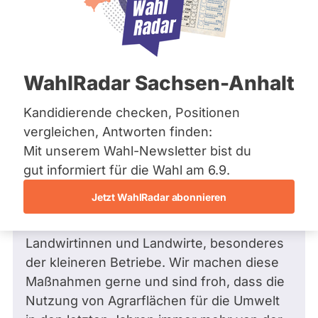
Bremen
Hamburg
Hessen
Mecklenburg-Vorpommern
Frage
von Dennis M. •
17.04.2024
Niedersachsen
Wieso wird auf Grund von
WahlRadar Sachsen-Anhalt
Nordrhein-Westfalen
Bauernprotesten nun im Eu-
Rheinland-Pfalz
Saarland
Agrarausschuss über die Aussetzung
Kandidierende checken, Positionen
Sachsen
der Förderung von Umweltmaßnahmen
vergleichen, Antworten finden:
Sachsen-Anhalt
abgestimmt?
Mit unserem Wahl-Newsletter bist du
Sachsen-Anhalt
Sehr geehrte Frau Müller,
Schleswig-Holstein
gut informiert für die Wahl am 6.9.
Thüringen
ich komme selber aus der Landwirtschaft.
Jetzt WahlRadar abonnieren
Die Aussetzung der Förder von
Archiv
Umweltmaßnahmen ist nicht im Sinne der
Über uns
Landwirtinnen und Landwirte, besonderes
der kleineren Betriebe. Wir machen diese
Spenden
Maßnahmen gerne und sind froh, dass die
Nutzung von Agrarflächen für die Umwelt