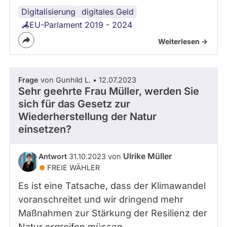
Digitalisierung
Datenschutz
digitales Geld
EU-Parlament 2019 - 2024
Weiterlesen ->
Frage
von Gunhild L. • 12.07.2023
Sehr geehrte Frau Müller, werden Sie
sich für das Gesetz zur
Wiederherstellung der Natur
einsetzen?
Ulrike Müller
Antwort
31.10.2023 von
FREIE WÄHLER
Es ist eine Tatsache, dass der Klimawandel
voranschreitet und wir dringend mehr
Maßnahmen zur Stärkung der Resilienz der
Natur ergreifen müssen.