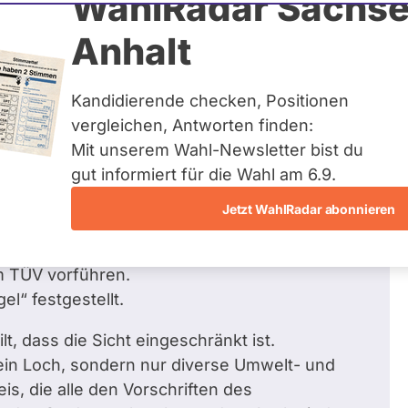
WahlRadar Sachse
/ 6
Zum P
Anhalt
gen beantwortet
Kandidierende checken, Positionen
vergleichen, Antworten finden:
Mit unserem Wahl-Newsletter bist du
ie Vorschriften für die Einstufung in die
gut informiert für die Wahl am 6.9.
zu vereinheitlichen, sodass nur noch eine
Jetzt WahlRadar abonnieren
 TÜV vorführen.
l“ festgestellt.
t, dass die Sicht eingeschränkt ist.
ein Loch, sondern nur diverse Umwelt- und
, die alle den Vorschriften des