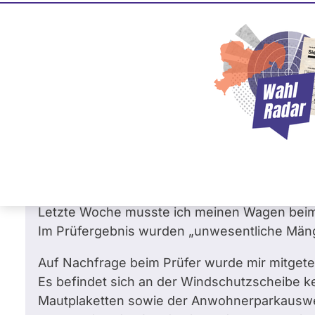
Ulrike Müller
0
0 %
FREIE WÄHLER
Fra
Frage
von Renate B. •
20.03.2023
Ist angedacht, die Umweltplaketten bzw. d
jeweilige Klasse auf europäischer Ebene 
benötigt wird?
Sehr geehrte Frau Müller,
Letzte Woche musste ich meinen Wagen beim
Im Prüfergebnis wurden „unwesentliche Mänge
Auf Nachfrage beim Prüfer wurde mir mitgeteil
Es befindet sich an der Windschutzscheibe k
Mautplaketten sowie der Anwohnerparkausweis