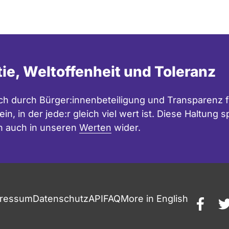
tie, Weltoffenheit und Toleranz
h durch Bürger:innenbeteiligung und Transparenz f
in, in der jede:r gleich viel wert ist. Diese Haltung
n auch in unseren
Werten
wider.
ressum
Datenschutz
API
FAQ
More in English
faceb
t