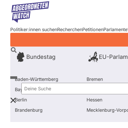
Direkt
zum
Inhalt
Politiker:innen suchen
Recherchen
Petitionen
Parlamente
Bundestag
EU-Parlam
Baden-Württemberg
Bremen
Bayern
Hamburg
Deine
Berlin
Hessen
Suche
Startseite
Frage stellen
Ulrike Müller
Fragen un
Brandenburg
Mecklenburg-Vor