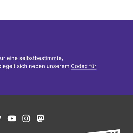
ür eine selbstbestimmte,
 spiegelt sich neben unserem
Codex für
ook
witter
youtube
instagram
mastodon