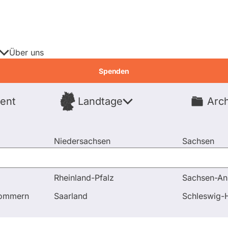
Über uns
Spenden
ent
Landtage
Arch
Spenden
Niedersachsen
Sachsen
Nordrhein-Westfalen
Sachsen-An
Rheinland-Pfalz
Sachsen-An
d Antworten
Ist angedacht, die Umweltplaketten bzw. die V
pommern
Saarland
Schleswig-H