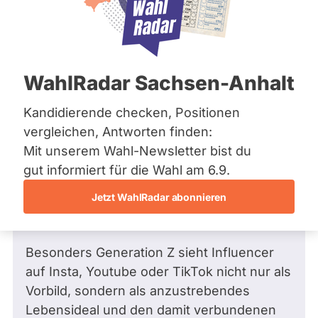
Bremen
Hamburg
Hessen
Mecklenburg-Vorpommern
Frage
von Karsten G. •
11.06.2026
Niedersachsen
Warum gibt es immer noch diesen
WahlRadar Sachsen-Anhalt
Nordrhein-Westfalen
Millionen-Schaden für Deutschland
Rheinland-Pfalz
Saarland
durch Influencer?
Kandidierende checken, Positionen
Sachsen
Sehr geehrter Herr Kanzleramtsminister
vergleichen, Antworten finden:
Sachsen-Anhalt
Frei,
Mit unserem Wahl-Newsletter bist du
Sachsen-Anhalt
Schleswig-Holstein
gut informiert für die Wahl am 6.9.
Thüringen
vielleicht haben Sie diese Dokumentation
Jetzt WahlRadar abonnieren
bereits gesehen:
Archiv
https://youtu.be/fez8lqx5Ufo
Über uns
Besonders Generation Z sieht Influencer
Spenden
auf Insta, Youtube oder TikTok nicht nur als
Vorbild, sondern als anzustrebendes
Lebensideal und den damit verbundenen