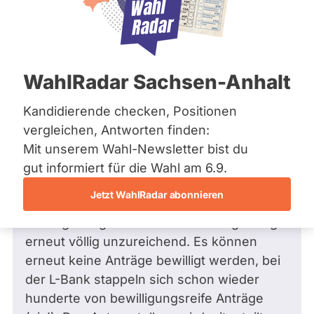
Bremen
Hamburg
Hessen
Mecklenburg-Vorpommern
Frage
von Frank S. •
28.05.2025
Niedersachsen
Warum gibt es denn schon wieder
WahlRadar Sachsen-Anhalt
Nordrhein-Westfalen
keine oder nur völlig unzureichende
Rheinland-Pfalz
Saarland
Mittel für die soziale
Kandidierende checken, Positionen
Sachsen
Wohnraumförderung?
vergleichen, Antworten finden:
Sachsen-Anhalt
Sehr geehrter Herr Dörflinger,
Mit unserem Wahl-Newsletter bist du
Sachsen-Anhalt
Schleswig-Holstein
gut informiert für die Wahl am 6.9.
Thüringen
die Mittel für die soziale
Jetzt WahlRadar abonnieren
Wohnraumförderung sind -trotz des
Archiv
ständigen Eigenlobs der Landesregierung-
Über uns
erneut völlig unzureichend. Es können
erneut keine Anträge bewilligt werden, bei
Spenden
der L-Bank stappeln sich schon wieder
hunderte von bewilligungsreife Anträge