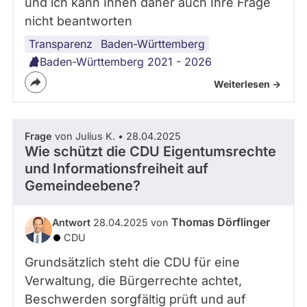
und ich kann Ihnen daher auch Ihre Frage
nicht beantworten
Transparenz
Kommunalpolitik
Baden-Württemberg
Baden-Württemberg 2021 - 2026
Weiterlesen ->
Frage
von Julius K. • 28.04.2025
Wie schützt die CDU Eigentumsrechte
und Informationsfreiheit auf
Gemeindeebene?
Thomas Dörflinger
Antwort
28.04.2025 von
CDU
Grundsätzlich steht die CDU für eine
Verwaltung, die Bürgerrechte achtet,
Beschwerden sorgfältig prüft und auf