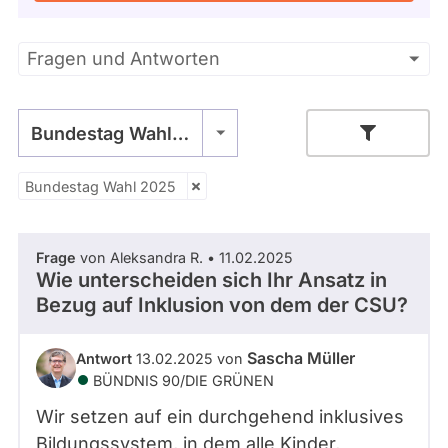
Kandidaturen
und
Mandaten
Primäre
Fragen und Antworten
werden
nicht
Reiter
berücksichtigt.
Bundestag Wahl 2025
Bundestag Wahl 2025
Zeitraum
Frage
von Aleksandra R. • 11.02.2025
- Alle -
Thema
Wie unterscheiden sich Ihr Ansatz in
Bezug auf Inklusion von dem der CSU?
- Alle -
Antwort Status
Sascha Müller
Antwort
13.02.2025 von
BÜNDNIS 90/­DIE GRÜNEN
Wir setzen auf ein durchgehend inklusives
Bildungssystem, in dem alle Kinder,