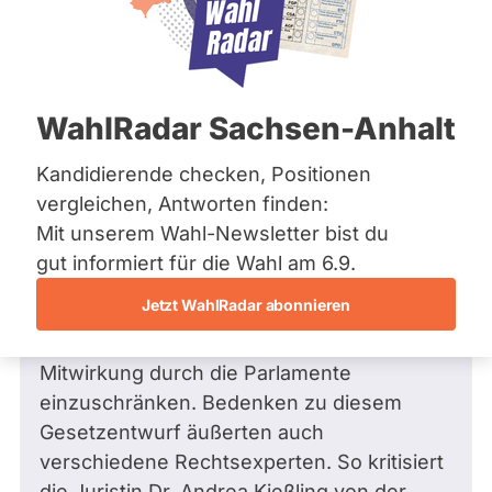
Bremen
Frage
Hamburg
Funkt
Hessen
Mecklenburg-Vorpommern
ist
Frage
von Klaus D. •
15.11.2020
Niedersachsen
Frage an Paul Podolay von
Klaus D.
deakti
WahlRadar Sachsen-Anhalt
Nordrhein-Westfalen
bezüglich Gesundheit
weil
Rheinland-Pfalz
Saarland
Kandidierende checken, Positionen
Sehr geehrter Herr Podolay,
Paul
Sachsen
vergleichen, Antworten finden:
Podol
Sachsen-Anhalt
mit der Neufassung des
Mit unserem Wahl-Newsletter bist du
zur
Sachsen-Anhalt
Infektionsschutzgesetzes wird mit dem
Schleswig-Holstein
gut informiert für die Wahl am 6.9.
Zeit
Thüringen
neuen Paragraphen 28a eine Möglichkeit
keine
Jetzt WahlRadar abonnieren
geschaffen viele durch das Grundgesetz
aktiv
Archiv
garantierte Freiheitsrechte ohne weitere
Kandi
Mitwirkung durch die Parlamente
Über uns
hat.
einzuschränken. Bedenken zu diesem
Spenden
Gesetzentwurf äußerten auch
verschiedene Rechtsexperten. So kritisiert
die Juristin Dr. Andrea Kießling von der