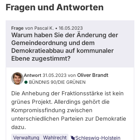
während
Fragen und Antworten
aktueller
Kandidaturen
und
Mandate
Frage
von Pascal K. • 16.05.2023
gestellt
Warum haben Sie der Änderung der
wurden.
Solche
Gemeindeordnung und dem
aus
Demokratieabbau auf kommunaler
vergangenen
Kandidaturen
Ebene zugestimmt?
und
Mandaten
werden
Oliver Brandt
Antwort
31.05.2023 von
nicht
berücksichtigt.
BÜNDNIS 90/­DIE GRÜNEN
Die Anhebung der Fraktionsstärke ist kein
grünes Projekt. Allerdings gehört die
Kompromissfindung zwischen
unterschiedlichen Parteien zur Demokratie
dazu.
Verwaltung
Kommunalpolitik
Wahlrecht
Schleswig-Holstein