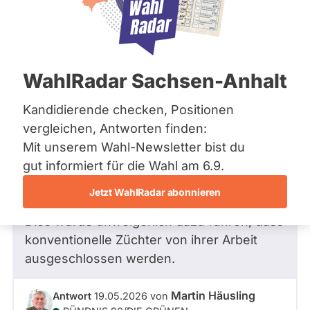
Bremen
Hamburg
Hessen
Mecklenburg-Vorpommern
Frage
von Petra K. •
12.05.2026
Niedersachsen
Was tun Sie, wenn die Abstimmung zur
WahlRadar Sachsen-Anhalt
Nordrhein-Westfalen
Patentierung genveränderter Sorten
Rheinland-Pfalz
Saarland
erfolgt?
Kandidierende checken, Positionen
Sachsen
Ich bin beunruhigt, nachdem ich erfuhr,
vergleichen, Antworten finden:
Sachsen-Anhalt
dass das Unternehmen KWS für eine
Mit unserem Wahl-Newsletter bist du
Sachsen-Anhalt
Schleswig-Holstein
natürlich vorkommende Gensequenz das
gut informiert für die Wahl am 6.9.
Thüringen
Patent bekam. Bin ich da richtig informiert?
Jetzt WahlRadar abonnieren
Archiv
Dies würde unweigerlich dazu führen, dass
Über uns
konventionelle Züchter von ihrer Arbeit
ausgeschlossen werden.
Spenden
Martin Häusling
Antwort
19.05.2026
von