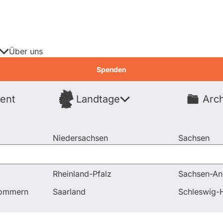
Über uns
Spenden
ent
Landtage
Arch
Spenden
Niedersachsen
Sachsen
Nordrhein-Westfalen
Sachsen-An
Rheinland-Pfalz
Sachsen-An
und Antworten
pommern
Saarland
Schleswig-H