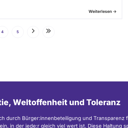
Weiterlesen ->
4
Seite
5
Seite
Nächste
Letzte
Seite
Seite
tie, Weltoffenheit und Toleranz
h durch Bürger:innenbeteiligung und Transparenz f
in, in der jede:r gleich viel wert ist. Diese Haltung