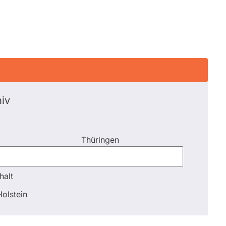
iv
Thüringen
halt
halt
olstein
Schli