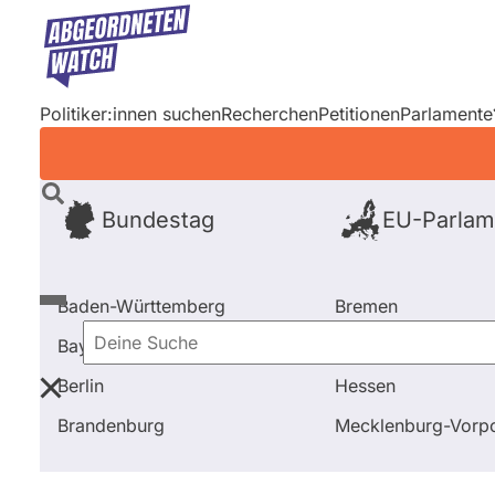
Direkt
zum
Inhalt
Politiker:innen suchen
Recherchen
Petitionen
Parlamente
Bundestag
EU-Parlam
Baden-Württemberg
Bremen
Bayern
Hamburg
Deine
Berlin
Hessen
Suche
Startseite
Frage stellen
Lars Düsterhöft
Fragen 
Brandenburg
Mecklenburg-Vor