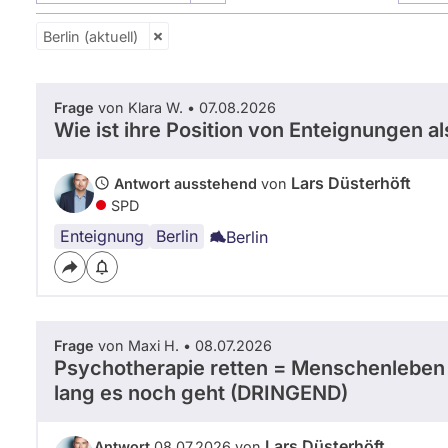
m
G
Berlin (aktuell)
e
r
n
Frage
von Klara W. • 07.08.2026
Wie ist ihre Position von Enteignungen a
Lars Düsterhöft
Antwort ausstehend
von
SPD
Enteignung
Koalitionsbildung
Berlin
Berlin
Frage
von Maxi H. • 08.07.2026
Psychotherapie retten = Menschenleben r
lang es noch geht (DRINGEND)
Lars Düsterhöft
Antwort
08.07.2026 von