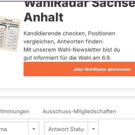
erhöft
WahlRadar Sachse
Anhalt
Kandidierende checken, Positionen
eis:
Treptow-Köpenick 2
vergleichen, Antworten finden:
Mit unserem Wahl-Newsletter bist du
gut informiert für die Wahl am 6.9.
Jetzt WahlRadar abonnieren
WAHLKAMPFPOSITIONEN
VON LARS DÜSTERHÖFT
stimmungen
Ausschuss-Mitgliedschaften
le -
- Alle -
ma
Antwort Status