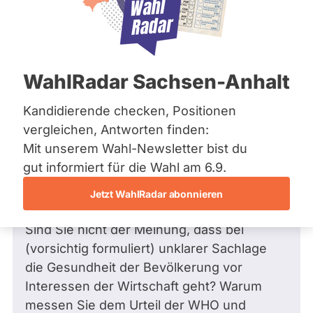
Bremen
Frage
Hamburg
Funkt
Hessen
Mecklenburg-Vorpommern
ist
Frage
von Jonas S. •
25.03.2016
Niedersachsen
Frage an Klaus Mindrup von
Jonas S.
deakti
WahlRadar Sachsen-Anhalt
Nordrhein-Westfalen
bezüglich Landwirtschaft und
weil
Rheinland-Pfalz
Saarland
Ernährung
Kandidierende checken, Positionen
Klaus
Sachsen
Sehr geehrter Herr Mindrup,
vergleichen, Antworten finden:
Mind
Sachsen-Anhalt
Mit unserem Wahl-Newsletter bist du
zur
Sachsen-Anhalt
bitte erläutern Sie, warum Sie gegen den
Schleswig-Holstein
gut informiert für die Wahl am 6.9.
Zeit
Thüringen
Antrag "Neuzulassung von Glyphosat
keine
Jetzt WahlRadar abonnieren
verhindern" gestimmt haben.
aktiv
Archiv
Kandi
Sind Sie nicht der Meinung, dass bei
Über uns
hat.
(vorsichtig formuliert) unklarer Sachlage
Spenden
die Gesundheit der Bevölkerung vor
Interessen der Wirtschaft geht? Warum
messen Sie dem Urteil der WHO und