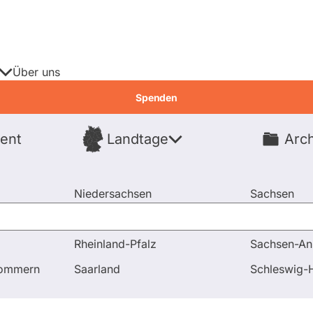
Über uns
Spenden
ent
Landtage
Arch
Spenden
Niedersachsen
Sachsen
Nordrhein-Westfalen
Sachsen-An
Rheinland-Pfalz
Sachsen-An
Fragen und Antworten
Wie stehen Sie zu den allerneust
pommern
Saarland
Schleswig-H