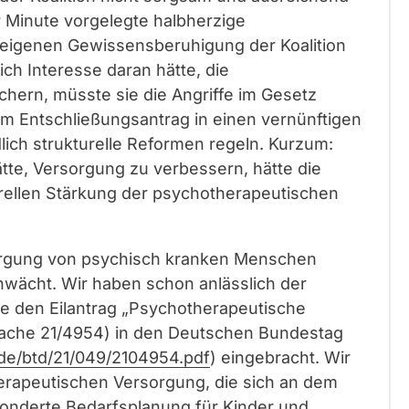
er Minute vorgelegte halbherzige
r eigenen Gewissensberuhigung der Koalition
ich Interesse daran hätte, die
hern, müsste sie die Angriffe im Gesetz
 Entschließungsantrag in einen vernünftigen
ich strukturelle Reformen regeln. Kurzum:
tte, Versorgung zu verbessern, hätte die
urellen Stärkung der psychotherapeutischen
ersorgung von psychisch kranken Menschen
wächt. Wir haben schon anlässlich der
e den Eilantrag „Psychotherapeutische
ksache 21/4954) in den Deutschen Bundestag
.de/btd/21/049/2104954.pdf
) eingebracht. Wir
erapeutischen Versorgung, die sich an dem
gesonderte Bedarfsplanung für Kinder und