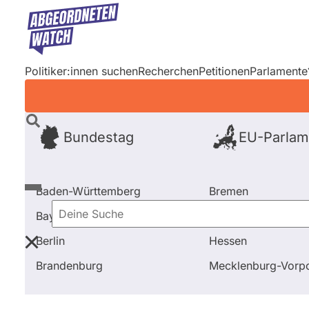
Direkt
zum
Inhalt
Politiker:innen suchen
Recherchen
Petitionen
Parlamente
Bundestag
EU-Parlam
Baden-Württemberg
Bremen
Bayern
Hamburg
Deine
Berlin
Hessen
Suche
Startseite
Frage stellen
Kirsten Kappert-Gonther
Brandenburg
Mecklenburg-Vor