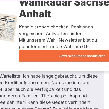
WahlRadar Sachse
er
38
/ 41
93 %
Anhalt
Fragen beantwortet
Kandidierende checken, Positionen
vergleichen, Antworten finden:
Mit unserem Wahl-Newsletter bist du
derungen des GKV
gut informiert für die Wahl am 6.9.
e die Verabschiedung verhindert werden?
Jetzt WahlRadar abonnieren
sychotherapeutin für Kinder und Jugendliche in
ngenannten Gesetztes und der allerneusten
t wurden (Taktik?) Ich habe einen vollen
arteliste. Ich habe lange gebraucht, um diese
inen Kredit aufgenommen. Nun sehe ich zum
et, aber auch die Verfügbarkeit und das
und deren Familien. Therapie per App und
Idee dahinter? Kann diese Gesetz verhindert
haupt zu diesem Gesetz? Es wird in den Medien