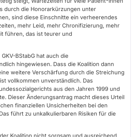
tig steigt, Wartezeiten für viele Patient*innen
ts durch die Honorarkürzungen unter
hen, sind diese Einschnitte ein verheerendes
zeiten, mehr Leid, mehr Chronifizierung, mehr
 führen, das ist teurer und
 GKV-BStabG hat auch die
lich hingewiesen. Dass die Koalition dann
ine weitere Verschärfung durch die Streichung
ist vollkommen unverständlich. Das
undessozialgerichts aus den Jahren 1999 und
te. Dieser Änderungsantrag macht dieses Urteil
ichen finanziellen Unsicherheiten bei den
as führt zu unkalkulierbaren Risiken für die
er Koalition nicht sorgsam und ausreichend