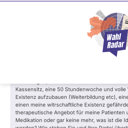
Kirsten Kappert-Gonth
BÜNDNIS 90/­DIE GRÜNEN
Frage
von Kathleen E. •
08.07.2026
Wie stehen Sie zu den allerneusten Än
Beitragsstabilisierungsgesetztes? Sollt
Sehr geehrte Frau Kappert-Gonther, ich bin P
freier Praxis und maximal in Sorge bzgl. obe
Änderungen, die in relativ kurzer Zeit bekann
Kassensitz, eine 50 Stundenwoche und volle W
Existenz aufzubauen (Weiterbildung etc), e
einen meine witrschaftliche Existenz gefährd
therapeutische Angebot für meine Patienten 
Medikation oder gar keine mehr, was ist die 
werden? Wie stehen Sie und Ihre Partei über