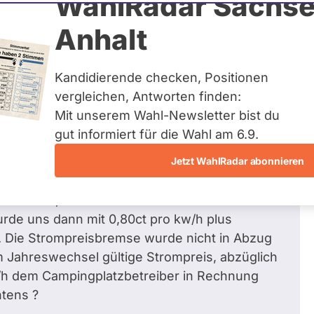
WahlRadar Sachse
Zum Profil
Anhalt
Kandidierende checken, Positionen
vergleichen, Antworten finden:
Mit unserem Wahl-Newsletter bist du
betreiber nicht weitergegeben - Ist diese
gut informiert für die Wahl am 6.9.
Jetzt WahlRadar abonnieren
e zu Gast auf einem Campingplatz in Berlin
bekamen, buchten wir diesen mit einer
de uns dann mit 0,80ct pro kw/h plus
. Die Strompreisbremse wurde nicht in Abzug
m Jahreswechsel gültige Strompreis, abzüglich
w/h dem Campingplatzbetreiber in Rechnung
htens ?