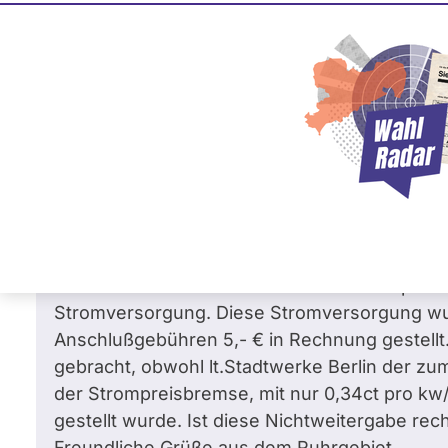
Ingrid Nestle
BÜNDNIS 90/­DIE GRÜNEN
Frage
von Joachim R. •
07.02.2025
Strompreisbremse wird vom Campingplatz
Nichtweitergabe rechtens ?
Sehr geehrte Frau Nestle,
wir waren zum Jahresende für 6 Tage / Nächt
Gatow. Als wir dann unseren Wohnmobilplatz 
Stromversorgung. Diese Stromversorgung wur
Anschlußgebühren 5,- € in Rechnung gestellt
gebracht, obwohl lt.Stadtwerke Berlin der zu
der Strompreisbremse, mit nur 0,34ct pro k
gestellt wurde. Ist diese Nichtweitergabe rec
Freundliche Grüße aus dem Ruhrgebiet