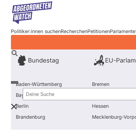
Direkt
zum
Inhalt
Politiker:innen suchen
Recherchen
Petitionen
Parlamente
Bundestag
EU-Parlam
Baden-Württemberg
Bremen
Bayern
Hamburg
Deine
Berlin
Hessen
Suche
Startseite
Frage stellen
Ingrid Nestle
Fragen un
Brandenburg
Mecklenburg-Vor