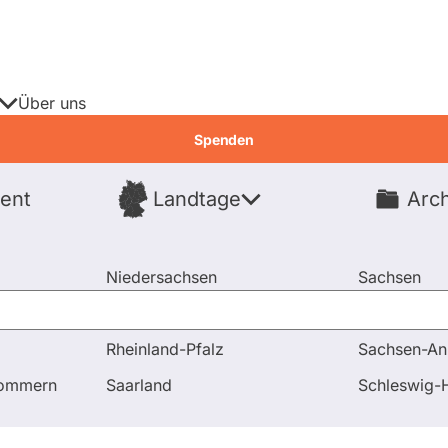
Über uns
Spenden
ent
Landtage
Arch
Spenden
Niedersachsen
Sachsen
Nordrhein-Westfalen
Sachsen-An
Rheinland-Pfalz
Sachsen-An
d Antworten
Strompreisbremse wird vom Campingplatzbetr
pommern
Saarland
Schleswig-H