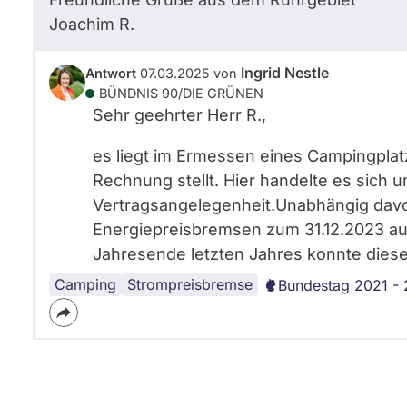
Joachim
R.
Ingrid Nestle
Antwort
07.03.2025
von
BÜNDNIS 90/­DIE GRÜNEN
Sehr geehrter Herr R.,
es liegt im Ermessen eines Campingplatz
Rechnung stellt. Hier handelte es sich u
Vertragsangelegenheit.Unabhängig davon
Energiepreisbremsen zum 31.12.2023 au
Jahresende letzten Jahres konnte die
Camping
Berlin
Bundestag
Bündnis90/Die
Strompreisbremse
Bundestag 2021 -
Grünen