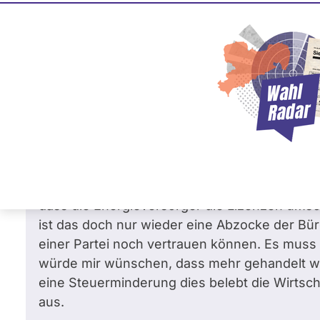
Ingrid Arndt-Brauer
SPD
Frage
von michael k. •
26.08.2005
Frage an Ingrid Arndt-Brauer von
michael
Wie kann es sein, dass die Bürger ständig n
hinnehmen müssen? Die Energielieferranten r
von der Bundesregierung erwerben müssen die
dass die Energieversorger die Lizenzen ums
ist das doch nur wieder eine Abzocke der B
einer Partei noch vertrauen können. Es muss 
würde mir wünschen, dass mehr gehandelt wir
eine Steuerminderung dies belebt die Wirtsch
aus.