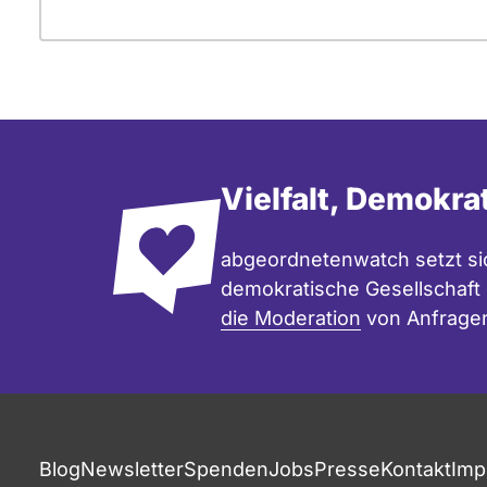
Vielfalt, Demokra
abgeordnetenwatch setzt sic
demokratische Gesellschaft e
die Moderation
von Anfrage
Fußzeile
Blog
Newsletter
Spenden
Jobs
Presse
Kontakt
Imp