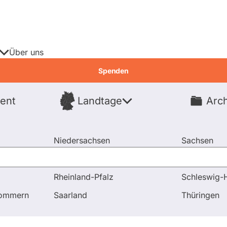
Über uns
Spenden
ent
Landtage
Arch
Spenden
Niedersachsen
Sachsen
Nordrhein-Westfalen
Sachsen-An
Rheinland-Pfalz
Schleswig-H
gen und Antworten
Frage an Ingrid Arndt-Brauer bezüglic
pommern
Saarland
Thüringen