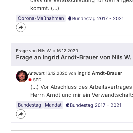
dass die Verabschiedung für den angest
kommt. (...)
Corona-Maßnahmen
Bundestag 2017 - 2021
Frage
von Nils W. • 16.12.2020
Frage an Ingrid Arndt-Brauer von
Nils W.
Ingrid Arndt-Brauer
Antwort
16.12.2020 von
SPD
(...) Vor Abschluss des Arbeitsvertrage
Herrn Arndt und mir ein Verwandtschaftsv
Bundestag
Arbeit
Mandat
Bundestag 2017 - 2021