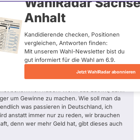
WahlRadar Sachse
Zum Profil
Anhalt
Kandidierende checken, Positionen
vergleichen, Antworten finden:
Mit unserem Wahl-Newsletter bist du
 k.
bezüglich Verbraucherschutz
gut informiert für die Wahl am 6.9.
eue Preissteigerungen von Gas und Strom
Jetzt WahlRadar abonnieren
eden sich damit raus, dass sie teure Lizenzen
 Bundesregierung sagt laut Herrn Trittin,
onst bekommen haben. Wenn das zutrifft, dann
ürger um Gewinne zu machen. Wie soll man da
endlich was passieren in Deutschland, ich
d anstatt immer nur zu reden, wir brauchen
aft, denn wer mehr Geld hat, gibt dieses auch