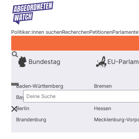
Direkt
zum
Inhalt
Politiker:innen suchen
Recherchen
Petitionen
Parlamente
Bundestag
EU-Parlam
Baden-Württemberg
Bremen
Bayern
Hamburg
Deine
Berlin
Hessen
Suche
Startseite
Frage stellen
Ingrid Arndt-Brauer
Fra
Brandenburg
Mecklenburg-Vor