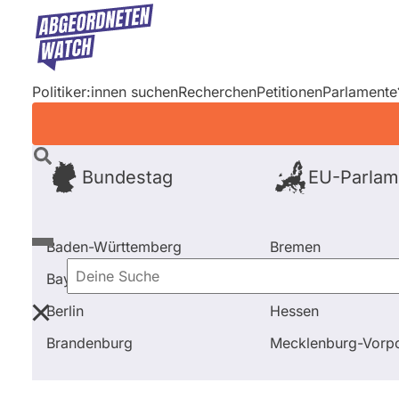
Direkt
zum
Inhalt
Politiker:innen suchen
Recherchen
Petitionen
Parlamente
Bundestag
EU-Parlam
Baden-Württemberg
Bremen
Bayern
Hamburg
Deine
Berlin
Hessen
Suche
Startseite
Frage stellen
Heidi Reichinnek
Fragen
Brandenburg
Mecklenburg-Vor