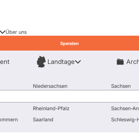
Über uns
Spenden
ent
Landtage
Arch
Spenden
Niedersachsen
Sachsen
Nordrhein-Westfalen
Sachsen-An
Rheinland-Pfalz
Sachsen-An
 und Antworten
Wird die Linksfraktion den Lobbyismus-V
pommern
Saarland
Schleswig-H