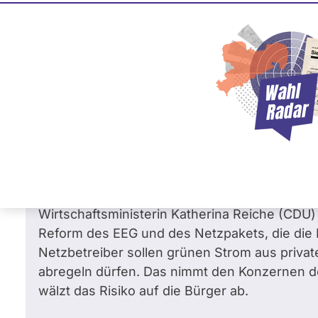
Heidi Reichinnek
88 
Die Linke
Frage
von Sascha L. •
29.05.2026
Wird die Linksfraktion den Lobbyismus-V
Reiche (Ex-Westenergie) und die geplan
aufarbeiten?
Sehr geehrte Frau Reichinnek,
Wirtschaftsministerin Katherina Reiche (CDU) 
Reform des EEG und des Netzpakets, die die
Netzbetreiber sollen grünen Strom aus privat
abregeln dürfen. Das nimmt den Konzernen d
wälzt das Risiko auf die Bürger ab.