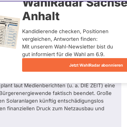
WahlRadar Sachse
291
/ 332
Zu
%
Anhalt
Fragen beantwortet
Kandidierende checken, Positionen
vergleichen, Antworten finden:
Mit unserem Wahl-Newsletter bist du
erdacht um das Netzpaket von Ministerin
gut informiert für die Wahl am 6.9.
te Ausbaubremse parlamentarisch
Jetzt WahlRadar abonnieren
plant laut Medienberichten (u. a. DIE ZEIT) eine
 Bürgerenergiewende faktisch beendet. Große
en Solaranlagen künftig entschädigungslos
en finanziellen Druck zum Netzausbau und