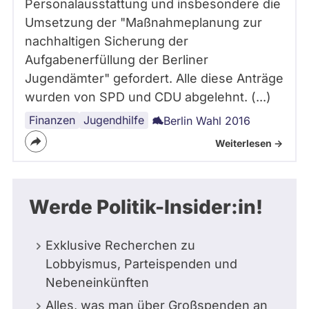
Personalausstattung und insbesondere die
Umsetzung der "Maßnahmeplanung zur
nachhaltigen Sicherung der
Aufgabenerfüllung der Berliner
Jugendämter" gefordert. Alle diese Anträge
wurden von SPD und CDU abgelehnt. (...)
Finanzen
Jugend
Sozialpolitik
Jugendhilfe
Berlin Wahl 2016
Weiterlesen ->
Werde Politik-Insider:in!
Exklusive Recherchen zu
Lobbyismus, Parteispenden und
Nebeneinkünften
Alles, was man über Großspenden an