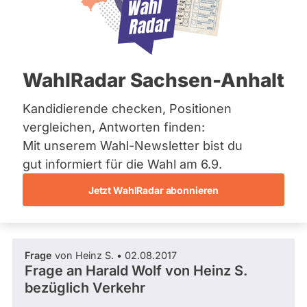
Die Linke
Bremen
I
Hamburg
Dieser Politiker hat kein aktuelles und kein
N
Hessen
zukünftiges Mandat und keine
K
Mecklenburg-Vorpommern
Direktandidatur auf Landes-, Bundes- oder
E
EU-Ebene. Mögliche Kandidaturen über eine
Niedersachsen
B
WahlRadar Sachsen-Anhalt
Wahlliste werden bei uns nicht erfasst.
Nordrhein-Westfalen
e
Rheinland-Pfalz
r
Saarland
Kandidierende checken, Positionen
l
Sachsen
i
vergleichen, Antworten finden:
Sachsen-Anhalt
Die Fragefunktion ist für diese Person
n
Mit unserem Wahl-Newsletter bist du
Sachsen-Anhalt
Nur
derzeit nicht aktiv.
Schleswig-Holstein
gut informiert für die Wahl am 6.9.
Politiker:innen
Thüringen
Jetzt WahlRadar abonnieren
mit
Fragen und Antworten
Archiv
aktiven
Kandidaturen
Über uns
oder
Frage
von Heinz S. • 02.08.2017
Spenden
Mandaten
Frage an Harald Wolf von
Heinz S.
können
bezüglich Verkehr
über