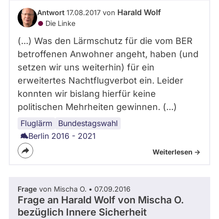
abgeordnetenwatch
Harald Wolf
Antwort
17.08.2017 von
befragt
Die Linke
werden.
(...) Was den Lärmschutz für die vom BER
betroffenen Anwohner angeht, haben (und
setzen wir uns weiterhin) für ein
erweitertes Nachtflugverbot ein. Leider
konnten wir bislang hierfür keine
politischen Mehrheiten gewinnen. (...)
Fluglärm
Lärm
Flughafen
Bundestagswahl
Berlin 2016 - 2021
Weiterlesen ->
Frage
von Mischa O. • 07.09.2016
Frage an Harald Wolf von
Mischa O.
bezüglich Innere Sicherheit