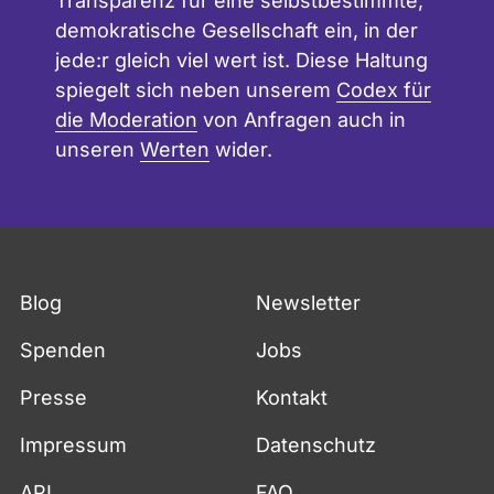
Transparenz für eine selbstbestimmte,
demokratische Gesellschaft ein, in der
jede:r gleich viel wert ist. Diese Haltung
spiegelt sich neben unserem
Codex für
die Moderation
von Anfragen auch in
unseren
Werten
wider.
Fußzeile
Blog
Newsletter
Spenden
Jobs
Presse
Kontakt
Impressum
Datenschutz
API
FAQ