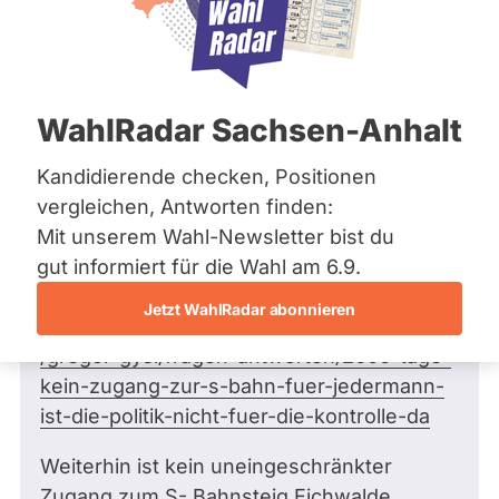
Bremen
Hamburg
Hessen
Mecklenburg-Vorpommern
Frage
von Jörg P. •
28.04.2025
Niedersachsen
Über 2500 Tage kein Zugang zum S-
WahlRadar Sachsen-Anhalt
Nordrhein-Westfalen
Bahnhof Eichwalde , Normal in der BRD
Rheinland-Pfalz
Saarland
?
Kandidierende checken, Positionen
Sachsen
Sehr geehrter Herr Gysi , Sie hatten hier
vergleichen, Antworten finden:
Sachsen-Anhalt
am 31.8.23 versprochen, sich der Sache
Mit unserem Wahl-Newsletter bist du
Schleswig-Holstein
Thüringen
anzunehmen :
gut informiert für die Wahl am 6.9.
Jetzt WahlRadar abonnieren
Archiv
https://www.abgeordnetenwatch.de/profile
/gregor-gysi/fragen-antworten/2000-tage-
Über uns
kein-zugang-zur-s-bahn-fuer-jedermann-
Spenden
ist-die-politik-nicht-fuer-die-kontrolle-da
Weiterhin ist kein uneingeschränkter
Zugang zum S- Bahnsteig Eichwalde