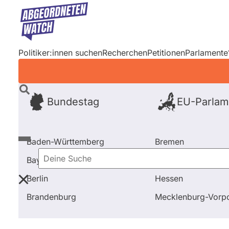
Direkt
zum
Inhalt
Politiker:innen suchen
Recherchen
Petitionen
Parlamente
Bundestag
EU-Parlam
Baden-Württemberg
Bremen
Bayern
Hamburg
Deine
Berlin
Hessen
Suche
Startseite
Frage stellen
Eckard Graage
Brandenburg
Mecklenburg-Vor