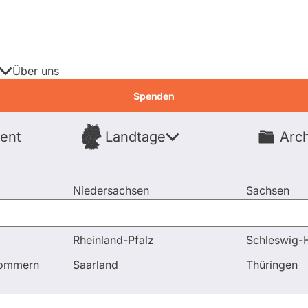
Über uns
Spenden
ent
Landtage
Arch
Spenden
Niedersachsen
Sachsen
Nordrhein-Westfalen
Sachsen-An
Rheinland-Pfalz
Schleswig-H
pommern
Saarland
Thüringen