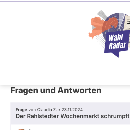
Eckard G
CDU
Dieser Politiker hat kein akt
Mandat und keine Direktand
oder EU-Ebene. Mögliche Ka
Wahlliste werden bei uns nich
Primäre
Übersicht
Fragen und Antworten
Ab
Reiter
Fragen und Antworten
Frage
von Claudia Z. • 23.11.2024
Der Rahlstedter Wochenmarkt schrumpft,