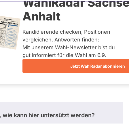
raage
WahlRadar Sachse
Anhalt
uelles und kein zukünftiges
idatur auf Landes-, Bundes-
ndidaturen über eine
Kandidierende checken, Positionen
t erfasst.
vergleichen, Antworten finden:
Mit unserem Wahl-Newsletter bist du
gut informiert für die Wahl am 6.9.
Jetzt WahlRadar abonnieren
stimmungen
Ausschuss-Mitgliedschaften
 wie kann hier untersützt werden?