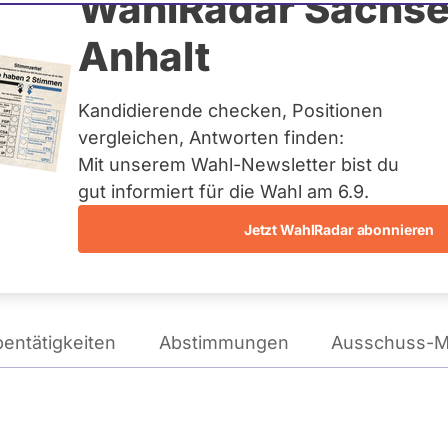
elwilm
WahlRadar Sachse
Anhalt
ag
Kandidierende checken, Positionen
te:
Landesliste Bremen
vergleichen, Antworten finden:
Mit unserem Wahl-Newsletter bist du
gut informiert für die Wahl am 6.9.
Wie tickt Doris Achelwilm?
Jetzt WahlRadar abonnieren
entätigkeiten
Abstimmungen
Ausschuss-Mi