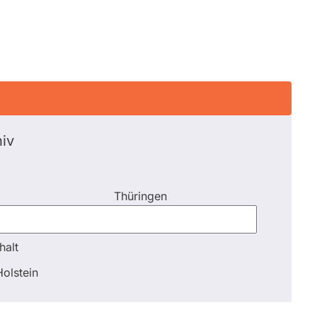
iv
Thüringen
halt
halt
olstein
Schli