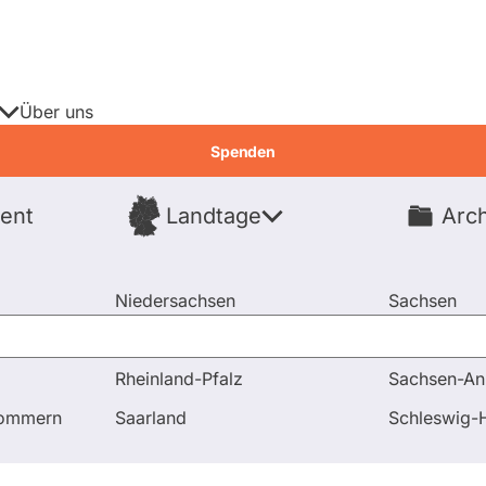
Über uns
Spenden
ent
Landtage
Arch
Spenden
Niedersachsen
Sachsen
Nordrhein-Westfalen
Sachsen-An
Rheinland-Pfalz
Sachsen-An
pommern
Saarland
Schleswig-H