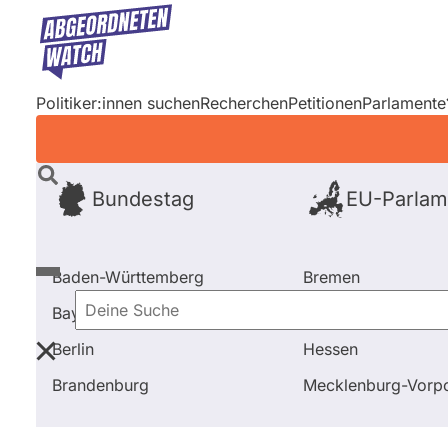
Direkt
zum
Inhalt
Politiker:innen suchen
Recherchen
Petitionen
Parlamente
Bundestag
EU-Parlam
Baden-Württemberg
Bremen
Bayern
Hamburg
Deine
Berlin
Hessen
Suche
Startseite
Frage stellen
Doris Achelwilm
Brandenburg
Mecklenburg-Vor