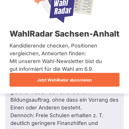
Bremen
Hamburg
Hessen
Mecklenburg-Vorpommern
Frage
von Bernd A. •
23.08.2019
Niedersachsen
Frage an Christian Piwarz von
Bernd A.
WahlRadar Sachsen-Anhalt
Nordrhein-Westfalen
bezüglich Wissenschaft, Forschung
Rheinland-Pfalz
Saarland
und Technologie
Kandidierende checken, Positionen
Sachsen
Sehr geehrter Herr Piwarz,
vergleichen, Antworten finden:
Sachsen-Anhalt
als Vater von 3 schulpflichtigen Kindern
Mit unserem Wahl-Newsletter bist du
Sachsen-Anhalt
Schleswig-Holstein
habe ich eine Frage zum Thema Bildung.
gut informiert für die Wahl am 6.9.
Thüringen
Die sächsische Verfassung besagt: freies
Jetzt WahlRadar abonnieren
und staatliches Schulwesen erfüllen
Archiv
gleichermaßen den öffentlichen
Über uns
Bildungsauftrag. ohne dass ein Vorrang des
Einen oder Anderen besteht.
Spenden
Dennoch: Freie Schulen erhalten z. T.
deutlich geringere Finanzhilfen und