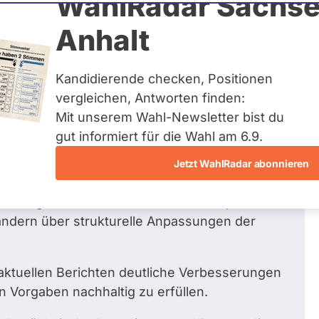
WahlRadar Sachse
 8
Zum Pr
Anhalt
en beantwortet
Kandidierende checken, Positionen
vergleichen, Antworten finden:
Mit unserem Wahl-Newsletter bist du
tlichen Besoldungserhöhungen in
gut informiert für die Wahl am 6.9.
le Anpassungen, um eine dauerhaft
ten sicherzustellen?
Jetzt WahlRadar abonnieren
en Entscheidungen deutlich gemacht, dass die
mtsangemessenen Alimentation entsprechen
ändern über strukturelle Anpassungen der
aktuellen Berichten deutliche Verbesserungen
 Vorgaben nachhaltig zu erfüllen.