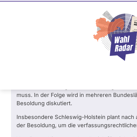
Björn Meyer
8
/
100 %
SPD
Frag
Frage
von Marcel B. •
09.03.2026
Plant NDS angesichts der geplanten deu
Schleswig-Holstein ebenfalls strukturel
amtsangemessene Alimentation der Beam
Das Bundesverfassungsgericht hat in mehrer
Beamtenbesoldung den Anforderungen der a
muss. In der Folge wird in mehreren Bundesl
Besoldung diskutiert.
Insbesondere Schleswig-Holstein plant nach 
der Besoldung, um die verfassungsrechtlichen