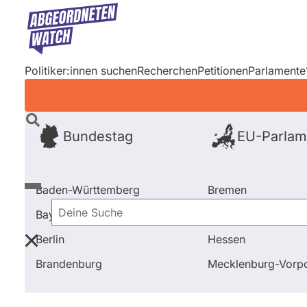
Direkt
zum
Inhalt
Politiker:innen suchen
Recherchen
Petitionen
Parlamente
Bundestag
EU-Parlam
Baden-Württemberg
Bremen
Bayern
Hamburg
Deine
Berlin
Hessen
Suche
Startseite
Frage stellen
Björn Meyer
Fragen und
Brandenburg
Mecklenburg-Vor