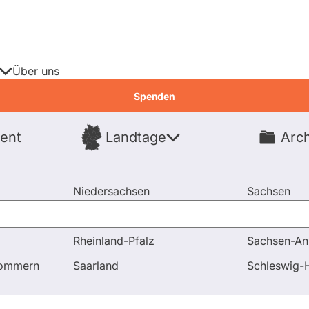
Über uns
Spenden
ent
Landtage
Arch
Spenden
Niedersachsen
Sachsen
Nordrhein-Westfalen
Sachsen-An
Rheinland-Pfalz
Sachsen-An
 Antworten
Plant NDS angesichts der geplanten deutliche
pommern
Saarland
Schleswig-H