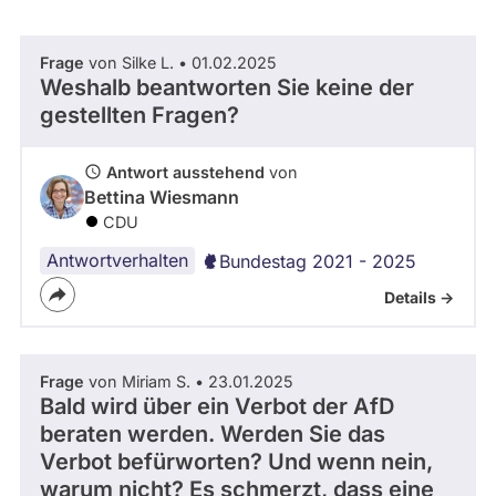
abgeordnetenwatch
befragt
Frage
von Silke L. • 01.02.2025
- Alle -
Thema
werden.
Weshalb beantworten Sie keine der
gestellten Fragen?
- Alle -
Antwort Status
Antwort ausstehend
von
Bettina Wiesmann
CDU
Antwortverhalten
Bundestag 2021 - 2025
Details ->
Frage
von Miriam S. • 23.01.2025
Bald wird über ein Verbot der AfD
beraten werden. Werden Sie das
Verbot befürworten? Und wenn nein,
warum nicht? Es schmerzt, dass eine