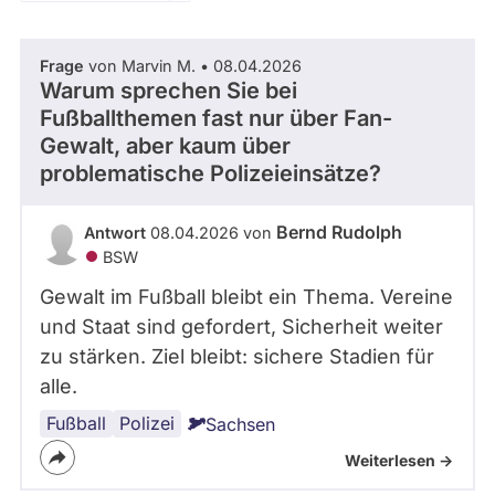
Zeitraum
Kandidaturen
und
Mandaten
Frage
von Marvin M. • 08.04.2026
werden
- Alle -
Thema
Warum sprechen Sie bei
nicht
berücksichtigt.
Fußballthemen fast nur über Fan-
Gewalt, aber kaum über
- Alle -
Antwort Status
problematische Polizeieinsätze?
Bernd Rudolph
Antwort
08.04.2026 von
BSW
Gewalt im Fußball bleibt ein Thema. Vereine
und Staat sind gefordert, Sicherheit weiter
zu stärken. Ziel bleibt: sichere Stadien für
alle.
Fußball
Polizei
Sachsen
Weiterlesen ->