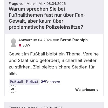
Zeitraum
Frage
von Marvin M. • 08.04.2026
Kandidaturen
und
Warum sprechen Sie bei
Mandaten
Fußballthemen fast nur über Fan-
werden
- Alle -
Thema
nicht
Gewalt, aber kaum über
berücksichtigt.
problematische Polizeieinsätze?
- Alle -
Antwort Status
Bernd Rudolph
Antwort
08.04.2026 von
BSW
Gewalt im Fußball bleibt ein Thema. Vereine
und Staat sind gefordert, Sicherheit weiter
zu stärken. Ziel bleibt: sichere Stadien für
alle.
Fußball
Polizei
Sachsen
Weiterlesen ->
Frage
von Peter G. • 20.06.2025