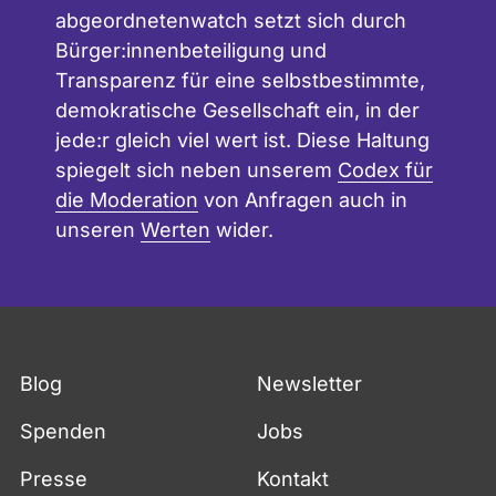
r
abgeordnetenwatch setzt sich durch
a
Bürger:innenbeteiligung und
u
f
Transparenz für eine selbstbestimmte,
d
demokratische Gesellschaft ein, in der
e
jede:r gleich viel wert ist. Diese Haltung
r
W
spiegelt sich neben unserem
Codex für
e
die Moderation
von Anfragen auch in
b
unseren
Werten
wider.
s
e
i
t
e
,
w
Blog
Newsletter
w
w
Spenden
.
Jobs
a
k
Presse
Kontakt
s