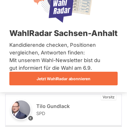
Bremen
Hamburg
Hier finden Sie alle Mitglieder des
Hessen
Finanzausschusses in Mecklenburg-
Mecklenburg-Vorpommern
Niedersachsen
Vorpommern. Zu den Themen des
WahlRadar Sachsen-Anhalt
Nordrhein-Westfalen
Ausschusses gehören unter anderem die
Rheinland-Pfalz
Kontrolle über die Ausgabenpolitik und der
Saarland
Kandidierende checken, Positionen
Sachsen
Landeshaushalt.
vergleichen, Antworten finden:
Sachsen-Anhalt
Mit unserem Wahl-Newsletter bist du
Sachsen-Anhalt
Schleswig-Holstein
gut informiert für die Wahl am 6.9.
Thüringen
Jetzt WahlRadar abonnieren
Archiv
Über uns
Vorsitz
Tilo Gundlack
Spenden
SPD
S
P