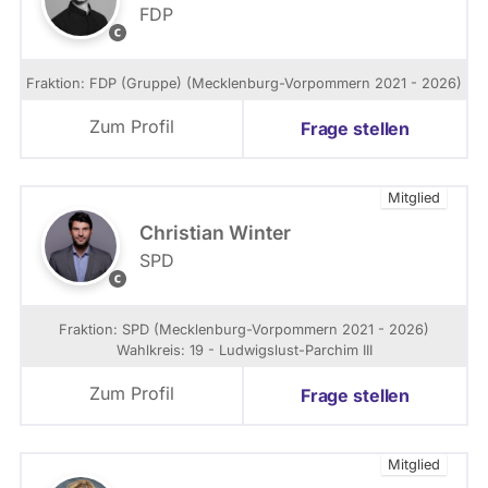
FDP
d
F
M
D
V
P
Fraktion: FDP (Gruppe) (Mecklenburg-Vorpommern 2021 - 2026)
,
-
S
M
Zum Profil
Frage stellen
u
V
s
i
e
Mitglied
K
Christian Winter
n
SPD
o
S
l
u
l
z
Fraktion: SPD (Mecklenburg-Vorpommern 2021 - 2026)
i
Wahlkreis: 19 - Ludwigslust-Parchim III
e
K
Zum Profil
Frage stellen
n
o
l
Mitglied
l