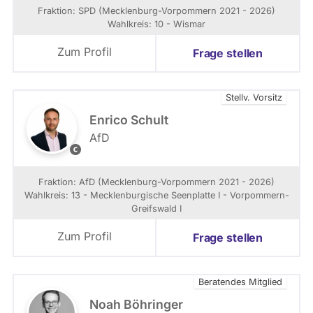
D
Fraktion: SPD (Mecklenburg-Vorpommern 2021 - 2026)
L
Wahlkreis: 10 - Wismar
a
n
Zum Profil
Frage stellen
d
e
s
Stellv. Vorsitz
f
r
Enrico Schult
a
AfD
k
E
t
n
i
r
Fraktion: AfD (Mecklenburg-Vorpommern 2021 - 2026)
o
i
Wahlkreis: 13 - Mecklenburgische Seenplatte I - Vorpommern-
n
c
Greifswald I
/
o
-
S
Zum Profil
Frage stellen
v
c
e
h
r
u
Beratendes Mitglied
b
l
a
t
Noah Böhringer
n