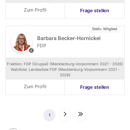
i
S
z
9
Zum Profil
Frage stellen
i
0
e
/
l
D
Stellv. Mitglied
l
I
e
E
Barbara Becker-Hornickel
s
G
FDP
P
R
M
r
Ü
a
e
N
r
Fraktion: FDP (Gruppe) (Mecklenburg-Vorpommern 2021 - 2026)
s
E
c
Wahlliste: Landesliste FDP (Mecklenburg-Vorpommern 2021 -
s
N
o
2026)
e
M
B
f
e
e
Zum Profil
Frage stellen
o
c
r
t
k
k
o
l
h
v
e
o
o
Seitennummerierung
n
l
1
Aktuelle
Nächste
Letzte
n
b
z
D
u
Seite
Seite
Seite
r