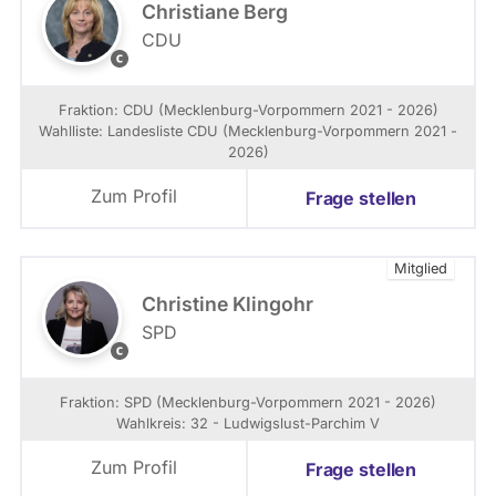
Christiane Berg
CDU
C
D
U
Fraktion: CDU (Mecklenburg-Vorpommern 2021 - 2026)
-
Wahlliste: Landesliste CDU (Mecklenburg-Vorpommern 2021 -
L
2026)
a
n
Zum Profil
Frage stellen
d
t
a
Mitglied
g
s
Christine Klingohr
f
SPD
r
S
a
P
k
D
Fraktion: SPD (Mecklenburg-Vorpommern 2021 - 2026)
t
M
Wahlkreis: 32 - Ludwigslust-Parchim V
i
e
o
c
Zum Profil
Frage stellen
n
k