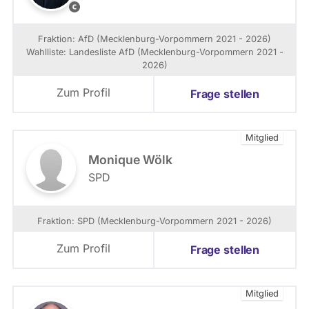
r
©
a
M
k
a
Fraktion: AfD (Mecklenburg-Vorpommern 2021 - 2026)
t
r
Wahlliste: Landesliste AfD (Mecklenburg-Vorpommern 2021 -
i
t
2026)
o
i
n
n
Zum Profil
Frage stellen
M
S
e
c
c
h
Mitglied
k
m
l
i
Monique Wölk
e
d
SPD
n
t
b
u
Fraktion: SPD (Mecklenburg-Vorpommern 2021 - 2026)
r
g
Zum Profil
Frage stellen
-
V
o
r
Mitglied
p