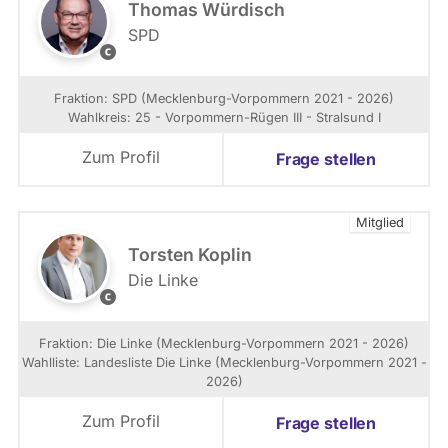
Thomas Würdisch
o
SPD
m
©
m
S
e
P
r
Fraktion: SPD (Mecklenburg-Vorpommern 2021 - 2026)
D
n
Wahlkreis: 25 - Vorpommern-Rügen III - Stralsund I
L
a
Zum Profil
Frage stellen
n
d
t
Mitglied
a
g
Torsten Koplin
s
Die Linke
f
F
r
o
a
t
Fraktion: Die Linke (Mecklenburg-Vorpommern 2021 - 2026)
k
o
Wahlliste: Landesliste Die Linke (Mecklenburg-Vorpommern 2021 -
t
g
2026)
i
r
o
a
Zum Profil
Frage stellen
n
f