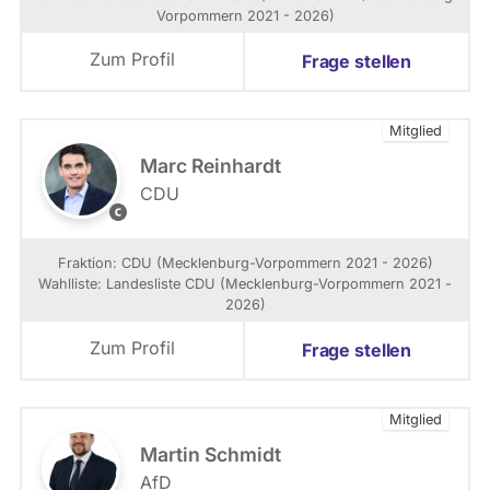
/
M
Vorpommern 2021 - 2026)
-
e
v
c
Zum Profil
Frage stellen
e
k
r
l
b
e
Mitglied
a
n
n
b
Marc Reinhardt
d
u
CDU
M
r
C
V
g
D
,
-
U
Fraktion: CDU (Mecklenburg-Vorpommern 2021 - 2026)
S
V
-
Wahlliste: Landesliste CDU (Mecklenburg-Vorpommern 2021 -
u
o
L
2026)
s
r
a
i
p
n
Zum Profil
Frage stellen
e
o
d
K
m
t
n
m
a
o
Mitglied
e
g
l
r
s
Martin Schmidt
l
n
f
AfD