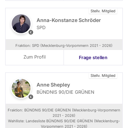
M
:
e
J
Stellv. Mitglied
c
.
k
S
Anna-Konstanze Schröder
l
c
SPD
e
h
V
n
u
o
b
l
n
Fraktion: SPD (Mecklenburg-Vorpommern 2021 - 2026)
u
z
S
r
/
u
Zum Profil
Frage stellen
g
L
s
V
i
i
o
n
e
r
Stellv. Mitglied
k
K
p
s
n
Anne Shepley
o
f
o
BÜNDNIS 90/­DIE GRÜNEN
m
r
l
B
m
a
l
Ü
e
k
-
N
r
Fraktion: BÜNDNIS 90/­DIE GRÜNEN (Mecklenburg-Vorpommern
t
O
D
n
2021 - 2026)
i
f
N
Wahlliste: Landesliste BÜNDNIS 90/DIE GRÜNEN (Mecklenburg-
o
f
I
Vorpommern 2021 - 2026)
n