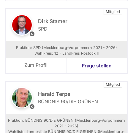
M
l
e
e
Mitglied
c
n
k
b
Dirk Stamer
l
u
SPD
e
r
S
n
g
P
b
-
D
Fraktion: SPD (Mecklenburg-Vorpommern 2021 - 2026)
u
V
L
Wahlkreis: 12 - Landkreis Rostock II
r
o
a
g
r
n
Zum Profil
Frage stellen
-
p
d
V
o
e
o
m
s
r
Mitglied
m
f
p
e
r
Harald Terpe
o
r
a
BÜNDNIS 90/­DIE GRÜNEN
m
n
k
G
m
t
r
e
i
ü
r
Fraktion: BÜNDNIS 90/­DIE GRÜNEN (Mecklenburg-Vorpommern
o
n
n
2021 - 2026)
n
e
Wahlliste: Landesliste BÜNDNIS 90/DIE GRÜNEN (Mecklenburg-